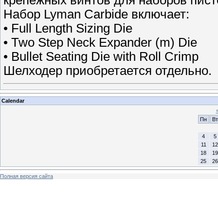
крепежных винтов для наборов пис
Набор Lyman Carbide включает:
• Full Length Sizing Die
• Two Step Neck Expander (m) Die
• Bullet Seating Die with Roll Crimp
Шелходер приобретается отдельно.
Calendar
Пн
Вт
4
5
11
12
18
19
25
26
Полная версия сайта