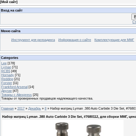
[
Мой сайт
]
Вход на сайт
В
Ст
Меню сайта
Инструмент для релоадинга
Информация о сайте
Комплектующие для ММГ
Categories
Lee
[178]
Lyman
[71]
RCBS
[49]
Hornady
[71]
Redding
[21]
Forster
[11]
Frankford Arsenal
[14]
Другие
[47]
Товары с Aliexpress
[25]
Товары от проверенных продавцов надлежащего качества.
Главная
»
2017
»
Декабрь
»
8
» Набор матриц Lyman .380 Auto Carbide 3 Die Set, #768
Набор матриц Lyman .380 Auto Carbide 3 Die Set, #7680112, для сборки ММГ, цен