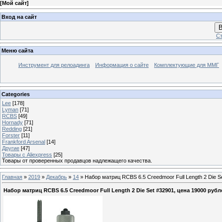
[
Мой сайт
]
Вход на сайт
В
Ст
Меню сайта
Инструмент для релоадинга
Информация о сайте
Комплектующие для ММГ
Categories
Lee
[178]
Lyman
[71]
RCBS
[49]
Hornady
[71]
Redding
[21]
Forster
[11]
Frankford Arsenal
[14]
Другие
[47]
Товары с Aliexpress
[25]
Товары от проверенных продавцов надлежащего качества.
Главная
»
2019
»
Декабрь
»
14
» Набор матриц RCBS 6.5 Creedmoor Full Length 2 Die S
Набор матриц RCBS 6.5 Creedmoor Full Length 2 Die Set #32901, цена 19000 рубл