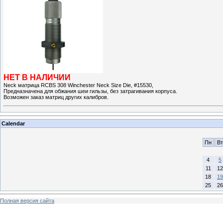
НЕТ В НАЛИЧИИ
Neck матрица RCBS 308 Winchester Neck Size Die, #15530,
Предназначена для обжания шеи гильзы, без затрагивания корпуса.
Возможен заказ матриц других калибров.
Calendar
Пн
Вт
4
5
11
12
18
19
25
26
Полная версия сайта