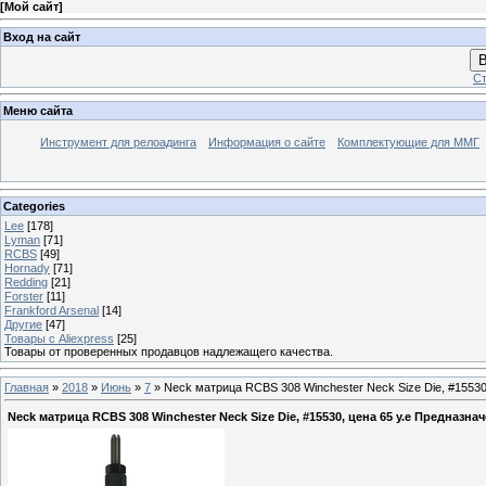
[
Мой сайт
]
Вход на сайт
В
Ст
Меню сайта
Инструмент для релоадинга
Информация о сайте
Комплектующие для ММГ
Categories
Lee
[178]
Lyman
[71]
RCBS
[49]
Hornady
[71]
Redding
[21]
Forster
[11]
Frankford Arsenal
[14]
Другие
[47]
Товары с Aliexpress
[25]
Товары от проверенных продавцов надлежащего качества.
Главная
»
2018
»
Июнь
»
7
» Neck матрица RCBS 308 Winchester Neck Size Die, #15530
Neck матрица RCBS 308 Winchester Neck Size Die, #15530, цена 65 у.е Предназн