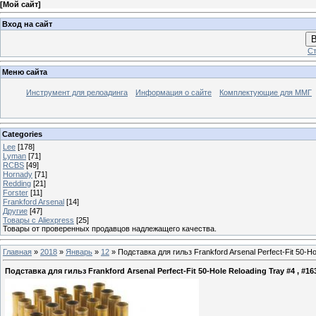
[
Мой сайт
]
Вход на сайт
В
Ст
Меню сайта
Инструмент для релоадинга
Информация о сайте
Комплектующие для ММГ
Categories
Lee
[178]
Lyman
[71]
RCBS
[49]
Hornady
[71]
Redding
[21]
Forster
[11]
Frankford Arsenal
[14]
Другие
[47]
Товары с Aliexpress
[25]
Товары от проверенных продавцов надлежащего качества.
Главная
»
2018
»
Январь
»
12
» Подставка для гильз Frankford Arsenal Perfect-Fit 50-H
Подставка для гильз Frankford Arsenal Perfect-Fit 50-Hole Reloading Tray #4 , #1