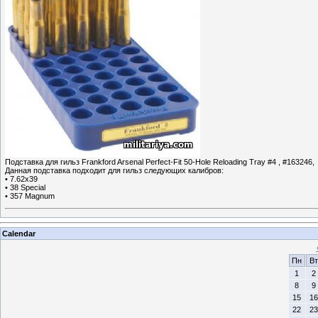
Подставка для гильз Frankford Arsenal Perfect-Fit 50-Hole Reloading Tray #4 , #163246,
Данная подставка подходит для гильз следующих калибров:
• 7.62x39
• 38 Special
• 357 Magnum
Calendar
Пн
Вт
1
2
8
9
15
16
22
23