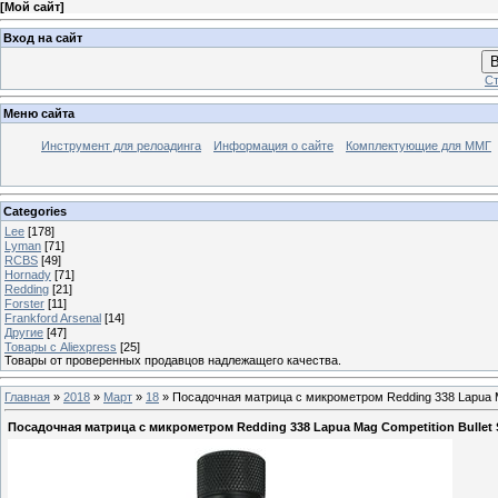
[
Мой сайт
]
Вход на сайт
В
Ст
Меню сайта
Инструмент для релоадинга
Информация о сайте
Комплектующие для ММГ
Categories
Lee
[178]
Lyman
[71]
RCBS
[49]
Hornady
[71]
Redding
[21]
Forster
[11]
Frankford Arsenal
[14]
Другие
[47]
Товары с Aliexpress
[25]
Товары от проверенных продавцов надлежащего качества.
Главная
»
2018
»
Март
»
18
» Посадочная матрица с микрометром Redding 338 Lapua Mag 
Посадочная матрица с микрометром Redding 338 Lapua Mag Competition Bullet Se