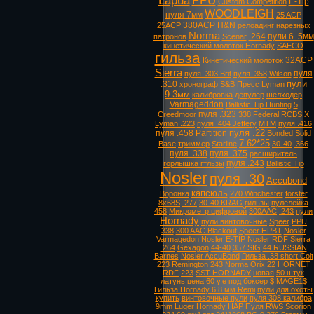
Lapua
PPU
E-Tip
Custom Competition
WOODLEIGH
пуля 7мм
25 ACP
380ACP
H&N
25ACP
релоадинг нарезных
Norma
.264
пули 6. 5мм
патронов
Scenar
кинетический молоток Hornady
SAECO
гильза
32ACP
Кинетический молоток
Sierra
пуля
пуля .303 Brit
пуля .358
Wilson
пули
.310
хронограф
S&B
Пресс Lyman
9.3мм
калибровка
депулер
шелходер
Varmageddon
Ballistic Tip Hunting
5
пуля .323
Creedmoor
338 Federal
RCBS X
Lyman .223
пуля .404 Jeffery
MTM
пуля .416
пуля .22
пуля .458
Partition
Bonded Solid
7.62*25
Base
триммер
Starline
30-40
.366
пуля .338
пуля .375
расширитель
пуля .243
горлышка гтльзы
Ballistic Tip
Nosler
пуля .30
Accubond
капсюль
Воронка
270 Winchester
forster
8х68S
.277
30-40 KRAG
гильзы
пулелейка
458
Микрометр цифровой
300AAC
.243
пули
Hornady
пули винтовочные
Speer
PPU
338
300 AAC Blackout
Speer HPBT
Nosler
Varmagedon
Nosler E-TIP
Nosler RDF
Sierra
.264
Gexagon
44-40
357 SIG
44 RUSSIAN
Barnes
Nosler AccuBond
Гильза .38 short Colt
223 Remington
243
Norma Orix
22 HORNET
RDF
223
SST HORNADY
новая
50 штук
латунь
цена 60 у.е
под боксер
$IMAGE1$
Гильза Hornady 6.8 мм Remi
пули для охоты
купить
винтовочные пули
пуля 308 калибра
9mm Luger
Hornady HAP
Пуля RWS Scorion