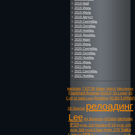
2019 Май
2019 Июнь
2019 Июль
2019 Август
2019 Сентябрь
2019 Октябрь
2019 Ноябрь
2019 Декабрь
2020 Март
2020 Июнь
2020 Сентябрь
2020 Октябрь
2020 Ноябрь
2021 Июнь
2021 Июль
2021 Сентябрь
2021 Ноябрь
магазин
7.62*38
пресс
Walter
Winchester
Frankford Arsenal
45ACP
30 Luger
45
Lyman
Colt
Redding
RCBS
32 S&W Long
релоадинг
38 Special
Lee
релоад
44 Magnum
40S&W
9*19
9*18
пуля .318
Reeding
пуля .470
Sako
пуля .270
пуля .500
пули 6.5мм