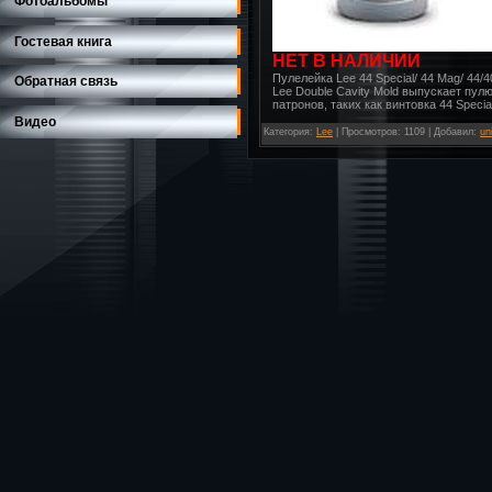
Фотоальбомы
Гостевая книга
НЕТ В НАЛИЧИИ
Пулелейка Lee 44 Special/ 44 Mag/ 44/40 
Обратная связь
Lee Double Cavity Mold выпускает пу
патронов, таких как винтовка 44 Specia
Видео
Категория
:
Lee
|
Просмотров
: 1109 |
Добавил
:
un