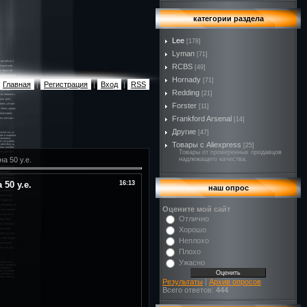
категории раздела
Lee
[178]
Lyman
[71]
RCBS
[49]
Hornady
[71]
Главная
|
Регистрация
|
Вход
|
RSS
Redding
[21]
Forster
[11]
Frankford Arsenal
[14]
Другие
[47]
Товары с Aliexpress
[25]
Товары от проверенных продавцов
на 50 у.е.
надлежащего качества.
 50 у.е.
16:13
наш опрос
Оцените мой сайт
Отлично
Хорошо
Неплохо
Плохо
Ужасно
Результаты
|
Архив опросов
Всего ответов:
444