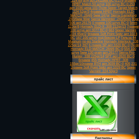
.224 69 gr/4
арт.2411868 ВС-0.276
5грамм
HPBT Match 50 штук
100 штук ВС-0.253
арт.1036 цена 101
Пуля Speer Target Match
.224 52gr/3
4грамм HPBT
Hornady ELD-
MATCH .264/6
5мм 147gr
Sierra GameKing
.243/6мм 90gr
Sierra Varminter .243/6mm
80gr
506 арт.26176
0 грамм 100 штук ВС-0
5mm
123gr/8
Hornady ELD-X .308 212gr/13
7грамм
100 штук арт.3077 ВС-0
663
Speer Varmint
.224 45gr/2
9грамм Soft Point Spitz арт.1023
ВС
167 100 штук
под боксер LP
Гильза 44
Magnum
пр-во Starline
Hornady Interlock .338
225gr/14
397
6 грамм SP арт.3320 ВС-0
Пуля
Hornady ELD-MATCH .264/6
ВС-0
554 100
штук
5мм 130 grain
арт.26177
Sierra Pro-
Hunter .338 225gr/14
SPT арт.2620 ВС-0
6грамм
455
Hornady HPBT .308
155gr/10грамм BTH
арт.3039 ВС-0
405
231
2грамм Soft Point Spitz арт.1029 ВС
Speer
Varmint .224 50gr3
прайс лист
Партнеры