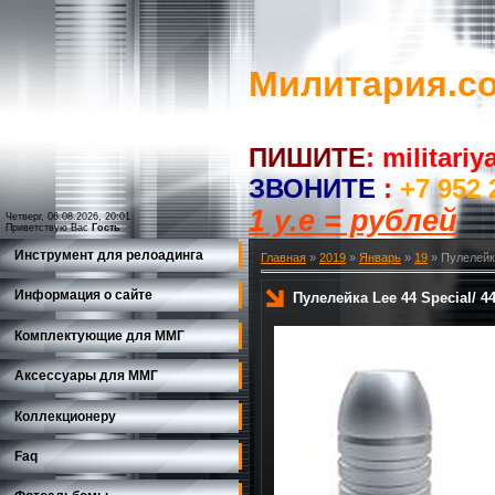
Милитария.c
ПИШИТЕ
:
militari
ЗВОНИТЕ
:
+7 952 
1 у.е = рублей
Четверг, 06.08.2026, 20:01
Приветствую Вас
Гость
Инструмент для релоадинга
Главная
»
2019
»
Январь
»
19
» Пулелейка 
Информация о сайте
Пулелейка Lee 44 Special/ 44 
Комплектующие для ММГ
Аксессуары для ММГ
Коллекционеру
Faq