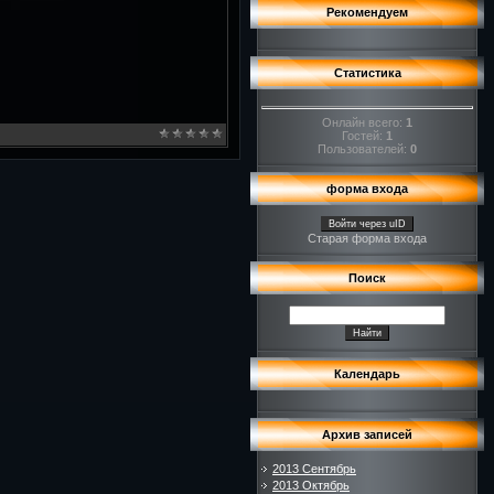
Рекомендуем
Статистика
Онлайн всего:
1
Гостей:
1
Пользователей:
0
форма входа
Войти через uID
Старая форма входа
Поиск
Календарь
Архив записей
2013 Сентябрь
2013 Октябрь