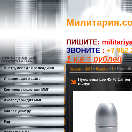
Милитария.c
ПИШИТЕ
:
militari
ЗВОНИТЕ
:
+7 952 
1 у.е = рублей
Суббота, 08.08.2026, 11:58
Приветствую Вас
Гость
Инструмент для релоадинга
Главная
»
2017
»
Декабрь
»
8
» Пулелейка 
Информация о сайте
Пулелейка Lee 45-70 Caliber R
выпус
Комплектующие для ММГ
Аксессуары для ММГ
Коллекционеру
Faq