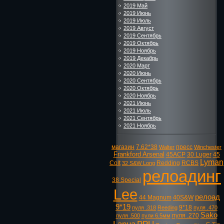
2019 Май
2019 Июнь
2019 Июль
2019 Август
2019 Сентябрь
2019 Октябрь
2019 Ноябрь
2019 Декабрь
2020 Март
2020 Июнь
2020 Сентябрь
2020 Октябрь
2020 Ноябрь
2021 Июнь
2021 Июль
2021 Сентябрь
2021 Ноябрь
магазин
7.62*38
пресс
Walter
Winchester
Frankford Arsenal
45ACP
30 Luger
45
Lyman
Colt
Redding
RCBS
32 S&W Long
релоадинг
38 Special
Lee
релоад
44 Magnum
40S&W
9*19
9*18
пуля .318
Reeding
пуля .470
Sako
пуля .270
пуля .500
пули 6.5мм