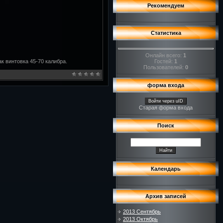
Рекомендуем
Статистика
Онлайн всего:
1
к винтовка 45-70 калибра.
Гостей:
1
Пользователей:
0
форма входа
Войти через uID
Старая форма входа
Поиск
Календарь
Архив записей
2013 Сентябрь
2013 Октябрь