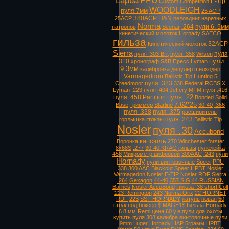
Lapua
PPU
E-Tip
Custom Competition
WOODLEIGH
пуля 7мм
25 ACP
380ACP
H&N
25ACP
релоадинг нарезных
Norma
.264
пули 6. 5мм
патронов
Scenar
кинетический молоток Hornady
SAECO
гильза
32ACP
Кинетический молоток
Sierra
пуля
пуля .303 Brit
пуля .358
Wilson
пули
.310
хронограф
S&B
Пресс Lyman
9.3мм
калибровка
депулер
шелходер
Varmageddon
Ballistic Tip Hunting
5
пуля .323
Creedmoor
338 Federal
RCBS X
Lyman .223
пуля .404 Jeffery
MTM
пуля .416
пуля .22
пуля .458
Partition
Bonded Solid
7.62*25
Base
триммер
Starline
30-40
.366
пуля .338
пуля .375
расширитель
пуля .243
горлышка гтльзы
Ballistic Tip
Nosler
пуля .30
Accubond
капсюль
Воронка
270 Winchester
forster
8х68S
.277
30-40 KRAG
гильзы
пулелейка
458
Микрометр цифровой
300AAC
.243
пули
Hornady
пули винтовочные
Speer
PPU
338
300 AAC Blackout
Speer HPBT
Nosler
Varmagedon
Nosler E-TIP
Nosler RDF
Sierra
.264
Gexagon
44-40
357 SIG
44 RUSSIAN
Barnes
Nosler AccuBond
Гильза .38 short Colt
223 Remington
243
Norma Orix
22 HORNET
RDF
223
SST HORNADY
латунь
новая
50
штук
под боксер
$IMAGE1$ Гильза Hornady
6.8 мм Remi
цена 60 у.е
пули для охоты
купить
пуля 308 калибра
винтовочные пули
9mm Luger
Hornady HAP
5грамм HPBT