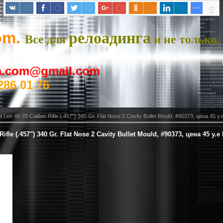
om.
релоадинга
Все для
и не только.
ya.com@gmail.com
286 01 76
Lee 45-70 Caliber Rifle (.457") 340 Gr. Flat Nose 2 Cavity Bullet Mould, #90373, цена 45 у
ifle (.457") 340 Gr. Flat Nose 2 Cavity Bullet Mould, #90373, цена 45 у.