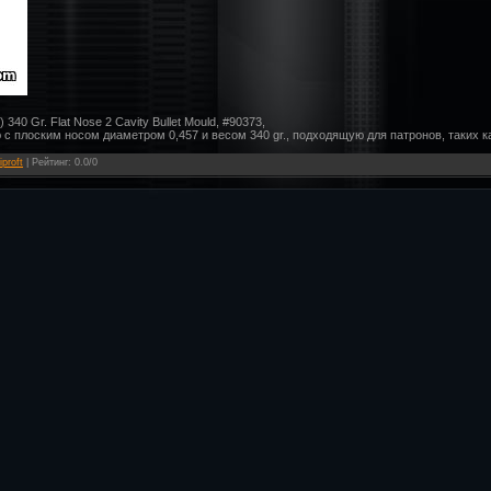
) 340 Gr. Flat Nose 2 Cavity Bullet Mould, #90373,
 с плоским носом диаметром 0,457 и весом 340 gr., подходящую для патронов, таких ка
iproft
|
Рейтинг
:
0.0
/
0