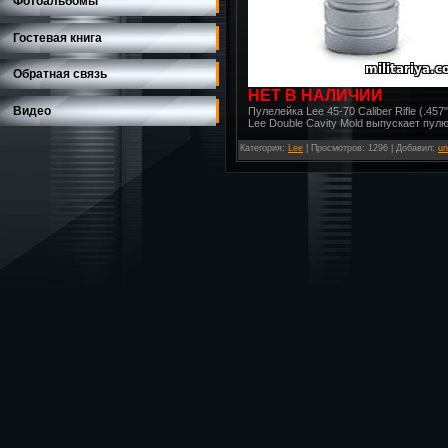
Фотоальбомы
Гостевая книга
Обратная связь
НЕТ В НАЛИЧИИ
Видео
Пулелейка Lee 45-70 Caliber Rifle (.457"
Lee Double Cavity Mold выпускает пулю
Категория
:
Lee
|
Просмотров
: 1296 |
Добавил
:
un