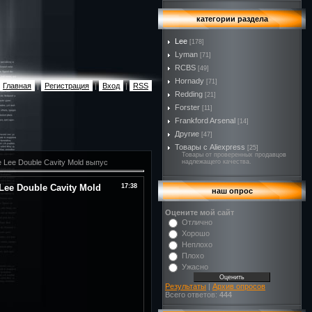
категории раздела
Lee
[178]
Lyman
[71]
RCBS
[49]
Hornady
[71]
Главная
|
Регистрация
|
Вход
|
RSS
Redding
[21]
Forster
[11]
Frankford Arsenal
[14]
Другие
[47]
Товары с Aliexpress
[25]
Товары от проверенных продавцов
.е Lee Double Cavity Mold выпус
надлежащего качества.
е Lee Double Cavity Mold
17:38
наш опрос
Оцените мой сайт
Отлично
Хорошо
Неплохо
Плохо
Ужасно
Результаты
|
Архив опросов
Всего ответов:
444