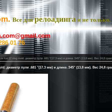
om.
релоадинга
Все для
и не только.
ya.com@gmail.com
286 01 76
e kal.12 slug mold. диаметр пули .681 "(17.3 мм) и длина .545" (13,8 мм). Вес 24,8 гр
old. диаметр пули .681 "(17.3 мм) и длина .545" (13,8 мм). Вес 24,8 г