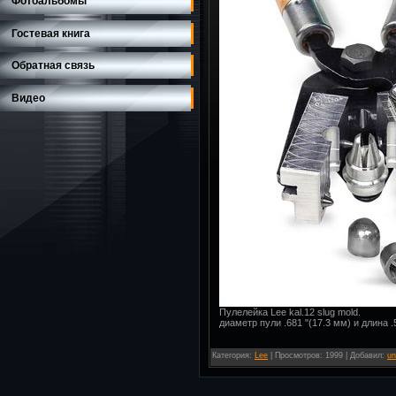
Фотоальбомы
Гостевая книга
Обратная связь
Видео
Пулелейка Lee kal.12 slug mold.
диаметр пули .681 "(17.3 мм) и длина .
Категория
:
Lee
|
Просмотров
: 1999 |
Добавил
:
un