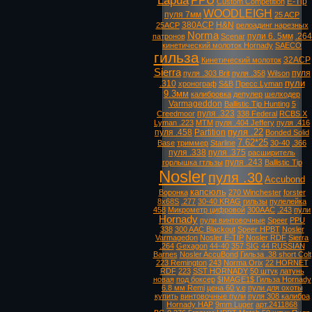
Lapua
PPU
E-Tip
Custom Competition
WOODLEIGH
пуля 7мм
25 ACP
380ACP
H&N
25ACP
релоадинг нарезных
Norma
пули 6. 5мм
.264
патронов
Scenar
кинетический молоток Hornady
SAECO
гильза
32ACP
Кинетический молоток
Sierra
пуля
пуля .303 Brit
пуля .358
Wilson
пули
.310
хронограф
S&B
Пресс Lyman
9.3мм
калибровка
депулер
шелходер
Varmageddon
Ballistic Tip Hunting
5
пуля .323
Creedmoor
338 Federal
RCBS X
Lyman .223
MTM
пуля .404 Jeffery
пуля .416
пуля .22
пуля .458
Partition
Bonded Solid
7.62*25
Base
триммер
Starline
30-40
.366
пуля .338
пуля .375
расширитель
пуля .243
горлышка гтльзы
Ballistic Tip
Nosler
пуля .30
Accubond
капсюль
Воронка
270 Winchester
forster
8х68S
.277
30-40 KRAG
гильзы
пулелейка
458
Микрометр цифровой
300AAC
.243
пули
Hornady
пули винтовочные
Speer
PPU
338
300 AAC Blackout
Speer HPBT
Nosler
Varmagedon
Nosler E-TIP
Nosler RDF
Sierra
.264
Gexagon
44-40
357 SIG
44 RUSSIAN
Barnes
Nosler AccuBond
Гильза .38 short Colt
223 Remington
243
Norma Orix
22 HORNET
RDF
223
SST HORNADY
50 штук
латунь
новая
под боксер
$IMAGE1$ Гильза Hornady
6.8 мм Remi
цена 60 у.е
пули для охоты
купить
винтовочные пули
пуля 308 калибра
Hornady HAP
9mm Luger
арт.2411868