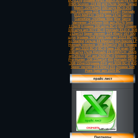
ВС-0.276
5грамм HPBT Match 50 штук
Пуля
RWS Scorion .224 69 gr/4
Пуля Speer Target
Match .224 52gr/3
100 штук ВС-0.253
арт.1036 цена 101
4грамм HPBT
Hornady
ELD-MATCH .264/6
5мм 147gr
Sierra
GameKing .243/6мм 90gr
80gr
Sierra
Varminter .243/6mm
506 арт.26176
5mm
123gr/8
0 грамм 100 штук ВС-0
663
7грамм
100 штук арт.3077 ВС-0
Hornady ELD-X .308
212gr/13
Speer Varmint .224 45gr/2
167 100
штук
9грамм Soft Point Spitz арт.1023 ВС
пр-
во Starline
Гильза 44 Magnum
под боксер LP
Hornady Interlock .338 225gr/14
397
6 грамм
SP арт.3320 ВС-0
ВС-0
5мм 130 grain
554
100 штук
Пуля Hornady ELD-MATCH .264/6
арт.26177
SPT арт.2620 ВС-0
6грамм
Sierra
Pro-Hunter .338 225gr/14
455
Hornady HPBT
.308 155gr/10грамм BTH
арт.3039 ВС-0
405
Speer Varmint .224 50gr3
231
2грамм Soft
Point Spitz арт.1029 ВС
прайс лист
Партнеры