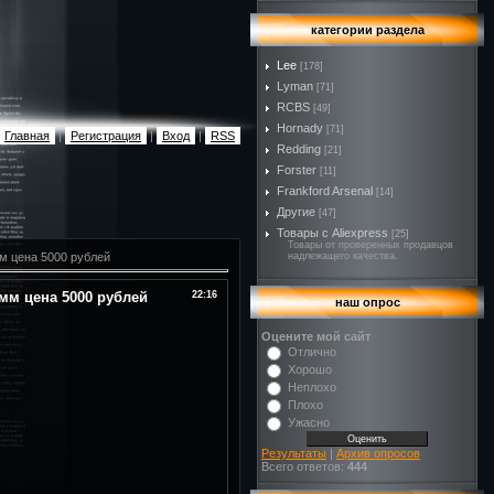
категории раздела
Lee
[178]
Lyman
[71]
RCBS
[49]
Hornady
[71]
Главная
|
Регистрация
|
Вход
|
RSS
Redding
[21]
Forster
[11]
Frankford Arsenal
[14]
Другие
[47]
Товары с Aliexpress
[25]
Товары от проверенных продавцов
амм цена 5000 рублей
надлежащего качества.
рамм цена 5000 рублей
22:16
наш опрос
Оцените мой сайт
Отлично
Хорошо
Неплохо
Плохо
Ужасно
Результаты
|
Архив опросов
Всего ответов:
444