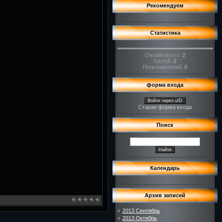
Рекомендуем
Статистика
Онлайн всего:
2
Гостей:
2
Пользователей:
0
форма входа
Войти через uID
Старая форма входа
Поиск
Календарь
Архив записей
2013 Сентябрь
2013 Октябрь