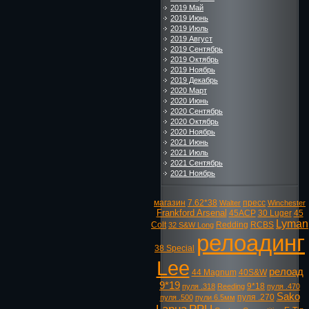
2019 Май
2019 Июнь
2019 Июль
2019 Август
2019 Сентябрь
2019 Октябрь
2019 Ноябрь
2019 Декабрь
2020 Март
2020 Июнь
2020 Сентябрь
2020 Октябрь
2020 Ноябрь
2021 Июнь
2021 Июль
2021 Сентябрь
2021 Ноябрь
магазин
7.62*38
пресс
Walter
Winchester
Frankford Arsenal
45ACP
30 Luger
45
Lyman
Colt
Redding
RCBS
32 S&W Long
релоадинг
38 Special
Lee
релоад
44 Magnum
40S&W
9*19
9*18
пуля .318
Reeding
пуля .470
Sako
пуля .270
пуля .500
пули 6.5мм