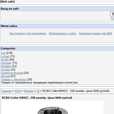
[
Мой сайт
]
Вход на сайт
В
Ст
Меню сайта
Инструмент для релоадинга
Информация о сайте
Комплектующие для ММГ
Categories
Lee
[178]
Lyman
[71]
RCBS
[49]
Hornady
[71]
Redding
[21]
Forster
[11]
Frankford Arsenal
[14]
Другие
[47]
Товары с Aliexpress
[25]
Товары от проверенных продавцов надлежащего качества.
Главная
»
2018
»
Январь
»
18
» RCBS Collet #09427, .338 калибр. Цена 5600 рублей
RCBS Collet #09427, .338 калибр. Цена 5600 рублей