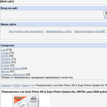
[
Мой сайт
]
Вход на сайт
В
Ст
Меню сайта
Инструмент для релоадинга
Информация о сайте
Комплектующие для ММГ
Categories
Lee
[178]
Lyman
[71]
RCBS
[49]
Hornady
[71]
Redding
[21]
Forster
[11]
Frankford Arsenal
[14]
Другие
[47]
Товары с Aliexpress
[25]
Товары от проверенных продавцов надлежащего качества.
Главная
»
2019
»
Июль
»
5
» Ремкомплект Lee Auto Prime XR & Ergo-Prime Update Kit, 
Ремкомплект Lee Auto Prime XR & Ergo-Prime Update Kit, #90794, цена 3600 рубл