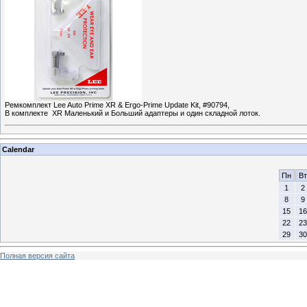
Ремкомплект Lee Auto Prime XR & Ergo-Prime Update Kit, #90794,
В комплекте XR Маленький и Больший адаптеры и один складной лоток.
Calendar
Пн
Вт
1
2
8
9
15
16
22
23
29
30
Полная версия сайта