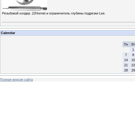
Резьбовой холдер .22Hornet и ограничитель глубины подрезки Lee.
Calendar
Пн
Вт
1
7
8
14
15
21
22
28
29
Полная версия сайта