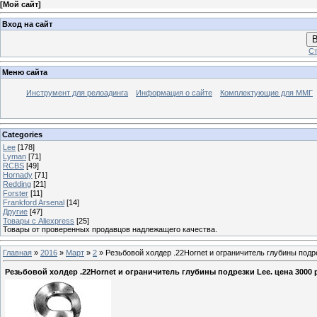
[
Мой сайт
]
Вход на сайт
В
Ст
Меню сайта
Инструмент для релоадинга
Информация о сайте
Комплектующие для ММГ
Categories
Lee
[178]
Lyman
[71]
RCBS
[49]
Hornady
[71]
Redding
[21]
Forster
[11]
Frankford Arsenal
[14]
Другие
[47]
Товары с Aliexpress
[25]
Товары от проверенных продавцов надлежащего качества.
Главная
»
2016
»
Март
»
2
» Резьбовой холдер .22Hornet и ограничитель глубины подр
Резьбовой холдер .22Hornet и ограничитель глубины подрезки Lee. цена 3000