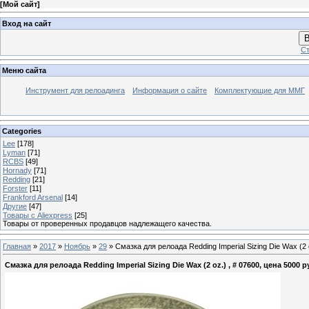
[
Мой сайт
]
Вход на сайт
В
Ст
Меню сайта
Инструмент для релоадинга
Информация о сайте
Комплектующие для ММГ
Categories
Lee
[178]
Lyman
[71]
RCBS
[49]
Hornady
[71]
Redding
[21]
Forster
[11]
Frankford Arsenal
[14]
Другие
[47]
Товары с Aliexpress
[25]
Товары от проверенных продавцов надлежащего качества.
Главная
»
2017
»
Ноябрь
»
29
» Смазка для релоада Redding Imperial Sizing Die Wax (2 
Смазка для релоада Redding Imperial Sizing Die Wax (2 oz.) , # 07600, цена 5000 