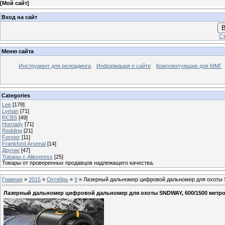
[
Мой сайт
]
Вход на сайт
В
Ст
Меню сайта
Инструмент для релоадинга
Информация о сайте
Комплектующие для ММГ
Categories
Lee
[178]
Lyman
[71]
RCBS
[49]
Hornady
[71]
Redding
[21]
Forster
[11]
Frankford Arsenal
[14]
Другие
[47]
Товары с Aliexpress
[25]
Товары от проверенных продавцов надлежащего качества.
Главная
»
2015
»
Октябрь
»
9
» Лазерный дальномер цифровой дальномер для охоты 
Лазерный дальномер цифровой дальномер для охоты SNDWAY, 600/1500 метр