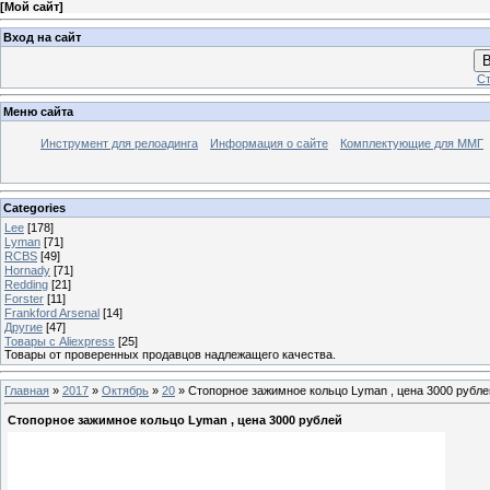
[
Мой сайт
]
Вход на сайт
В
Ст
Меню сайта
Инструмент для релоадинга
Информация о сайте
Комплектующие для ММГ
Categories
Lee
[178]
Lyman
[71]
RCBS
[49]
Hornady
[71]
Redding
[21]
Forster
[11]
Frankford Arsenal
[14]
Другие
[47]
Товары с Aliexpress
[25]
Товары от проверенных продавцов надлежащего качества.
Главная
»
2017
»
Октябрь
»
20
» Стопорное зажимное кольцо Lyman , цена 3000 рубле
Стопорное зажимное кольцо Lyman , цена 3000 рублей