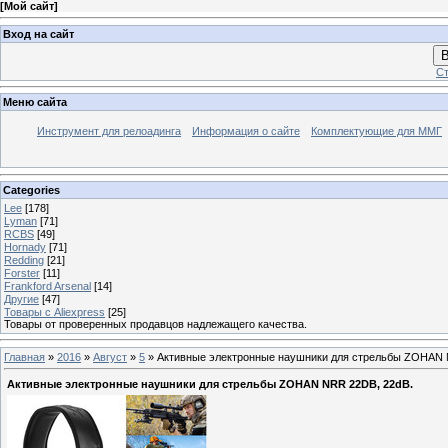
[
Мой сайт
]
Вход на сайт
В
Ст
Меню сайта
Инструмент для релоадинга
Информация о сайте
Комплектующие для ММГ
Categories
Lee
[178]
Lyman
[71]
RCBS
[49]
Hornady
[71]
Redding
[21]
Forster
[11]
Frankford Arsenal
[14]
Другие
[47]
Товары с Aliexpress
[25]
Товары от проверенных продавцов надлежащего качества.
Главная
»
2016
»
Август
»
5
» Активные электронные наушники для стрельбы ZOHAN 
Активные электронные наушники для стрельбы ZOHAN NRR 22DB, 22dB.