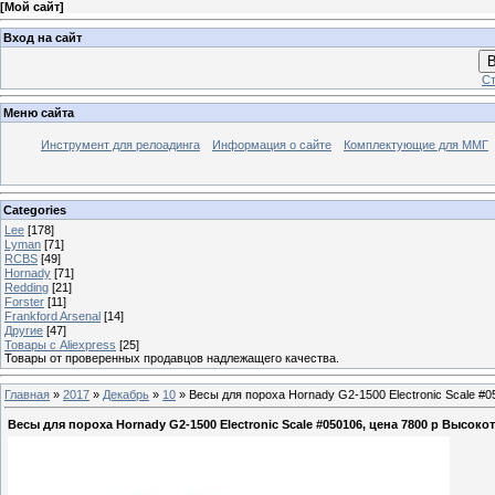
[
Мой сайт
]
Вход на сайт
В
Ст
Меню сайта
Инструмент для релоадинга
Информация о сайте
Комплектующие для ММГ
Categories
Lee
[178]
Lyman
[71]
RCBS
[49]
Hornady
[71]
Redding
[21]
Forster
[11]
Frankford Arsenal
[14]
Другие
[47]
Товары с Aliexpress
[25]
Товары от проверенных продавцов надлежащего качества.
Главная
»
2017
»
Декабрь
»
10
» Весы для пороха Hornady G2-1500 Electronic Scale #0
Весы для пороха Hornady G2-1500 Electronic Scale #050106, цена 7800 р Высоко