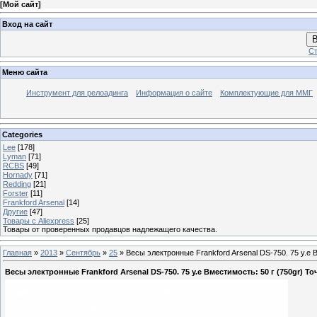
[
Мой сайт
]
Вход на сайт
В
Ст
Меню сайта
Инструмент для релоадинга
Информация о сайте
Комплектующие для ММГ
Categories
Lee
[178]
Lyman
[71]
RCBS
[49]
Hornady
[71]
Redding
[21]
Forster
[11]
Frankford Arsenal
[14]
Другие
[47]
Товары с Aliexpress
[25]
Товары от проверенных продавцов надлежащего качества.
Главная
»
2013
»
Сентябрь
»
25
» Весы электронные Frankford Arsenal DS-750. 75 у.е В
Весы электронные Frankford Arsenal DS-750. 75 у.е Вместимость: 50 г (750gr) То