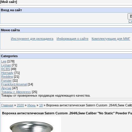
[
Мой сайт
]
Вход на сайт
В
Ст
Меню сайта
Инструмент для релоадинга
Информация о сайте
Комплектующие для ММГ
Categories
Lee
[178]
Lyman
[71]
RCBS
[49]
Hornady
[71]
Redding
[21]
Forster
[11]
Frankford Arsenal
[14]
Другие
[47]
Товары с Aliexpress
[25]
Товары от проверенных продавцов надлежащего качества.
Главная
»
2020
»
Июнь
»
18
» Воронка антистатическая Satern Custom .264/6,5мм Calibe
Воронка антистатическая Satern Custom .264/6,5мм Caliber "No Static" Powder F