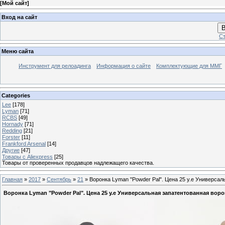
[
Мой сайт
]
Вход на сайт
В
Ст
Меню сайта
Инструмент для релоадинга
Информация о сайте
Комплектующие для ММГ
Categories
Lee
[178]
Lyman
[71]
RCBS
[49]
Hornady
[71]
Redding
[21]
Forster
[11]
Frankford Arsenal
[14]
Другие
[47]
Товары с Aliexpress
[25]
Товары от проверенных продавцов надлежащего качества.
Главная
»
2017
»
Сентябрь
»
21
» Воронка Lyman "Powder Pal". Цена 25 у.е Универса
Воронка Lyman "Powder Pal". Цена 25 у.е Универсальная запатентованная вор