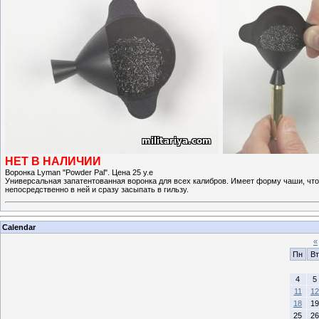
НЕТ В НАЛИЧИИ
Воронка Lyman "Powder Pal". Цена 25 у.е
Универсальная запатентованная воронка для всех калибров. Имеет форму чаши, что
непосредственно в ней и сразу засыпать в гильзу.
Calendar
«
Пн
Вт
4
5
11
12
18
19
25
26