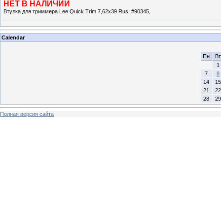
НЕТ В НАЛИЧИИ
Втулка для триммера Lee Quick Trim 7,62х39 Rus, #90345,
Calendar
Пн
Вт
1
7
8
14
15
21
22
28
29
Полная версия сайта