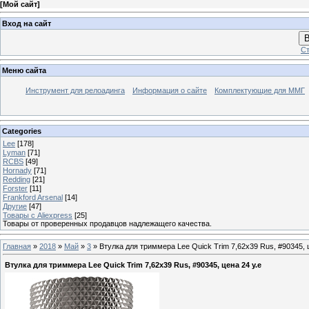
[
Мой сайт
]
Вход на сайт
В
Ст
Меню сайта
Инструмент для релоадинга
Информация о сайте
Комплектующие для ММГ
Categories
Lee
[178]
Lyman
[71]
RCBS
[49]
Hornady
[71]
Redding
[21]
Forster
[11]
Frankford Arsenal
[14]
Другие
[47]
Товары с Aliexpress
[25]
Товары от проверенных продавцов надлежащего качества.
Главная
»
2018
»
Май
»
3
» Втулка для триммера Lee Quick Trim 7,62х39 Rus, #90345, ц
Втулка для триммера Lee Quick Trim 7,62х39 Rus, #90345, цена 24 у.е