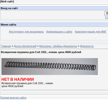
[
Мой сайт
]
Вход на сайт
В
Ст
Меню сайта
Инструмент для релоадинга
Информация о сайте
Комплектующие для ММГ
Главная
»
Доска объявлений
»
Магазины, обоймы,фрагменты
»
Фрагменты
Возвратная пружина для Colt 1911 , новая. цена 4500 рублей
НЕТ В НАЛИЧИИ
Возвратная пружина для Colt 1911 , новая.
цена 4500 рублей
Полная версия сайта