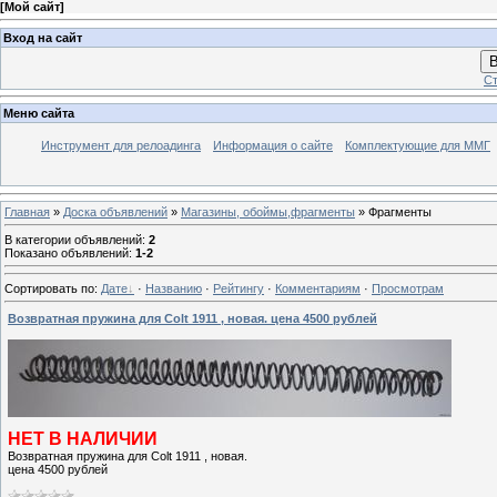
[
Мой сайт
]
Вход на сайт
В
Ст
Меню сайта
Инструмент для релоадинга
Информация о сайте
Комплектующие для ММГ
Главная
»
Доска объявлений
»
Магазины, обоймы,фрагменты
» Фрагменты
В категории объявлений
:
2
Показано объявлений
:
1-2
Сортировать по
:
Дате
·
Названию
·
Рейтингу
·
Комментариям
·
Просмотрам
Возвратная пружина для Colt 1911 , новая. цена 4500 рублей
НЕТ В НАЛИЧИИ
Возвратная пружина для Colt 1911 , новая.
цена 4500 рублей