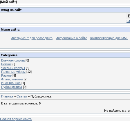
[
Мой сайт
]
Вход на сайт
В
Ст
Меню сайта
Инструмент для релоадинга
Информация о сайте
Комплектующие для ММГ
Categories
Военная форма
[8]
Ремни
[6]
Чехлы и кабуры
[8]
Головные уборы
[12]
Разное
[9]
Фляги, котелки
[2]
Иностранное
[1]
Публицистика
[0]
Главная
»
Статьи
» Публицистика
В категории материалов
:
0
Не найдено мате
Полная версия сайта