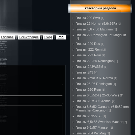
категории раздела
Гильза 220 Swift
[1]
Гильза 22 Hornet (5,6х36R)
[2]
Гильзы 5,6 х 50 Magnum
[1]
Гильза 22 Remington Jet Magnum
Главная
|
Регистрация
|
Вход
|
RSS
[1]
Гильза .220 Rus
[1]
Гильзы .222 Rem
[2]
Гильза .223 Rem
[7]
Гильза 22-250 Remington
[1]
Гильза .243WSSM
[1]
Гильза .243
[4]
Гильза 6 mm B.R. Norma
[1]
Гильза 25-06 Remington
[1]
Гильза .260 Rem
[1]
Гильза 6,5x52R ( 25-35 Win )
[1]
Гильза 6,5 х 39 Grendel
[2]
Гильза 6,5х52 Carcano (6.5×52 mm
Mannlicher-Carcano)
[1]
Гильза 6,5х55 SE
[1]
Гильзы 6,5х55 Swedish Mauser
[2]
Гильза 6,5х57 Mauser
[1]
Гильза .264 WinMag
[1]