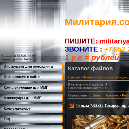
Милитария.c
ПИШИТЕ
:
militari
ЗВОНИТЕ
:
+7 952 
1 у.е = рублей
Пятница, 07.08.2026, 20:23
Приветствую Вас
Гость
Инструмент для релоадинга
Каталог файлов
Информация о сайте
Главная
»
Файлы
»
Гильзы для релоада в
В категории материалов
:
4
Комплектующие для ММГ
Показано материалов
:
1-4
Сортировать по
:
Дате
·
Названию
·
Рейт
Аксессуары для ММГ
Гильза 7,62х25 Токарев. пр-в
Коллекционеру
Faq