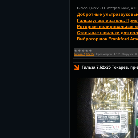
Гильза 7,62х25 ТТ, отстрел, микс, 49 
Добротные ультразвуковые
Гильзаулавливатель. Прис
Роторная полировальная м
Стальные шпильки для пол
Виброгоршок Frankford Ars
Гильза 7,62х25
|
Просмотров:
1782
|
Загрузок:
0
Гильза 7,62х25 Токарев. пр-в