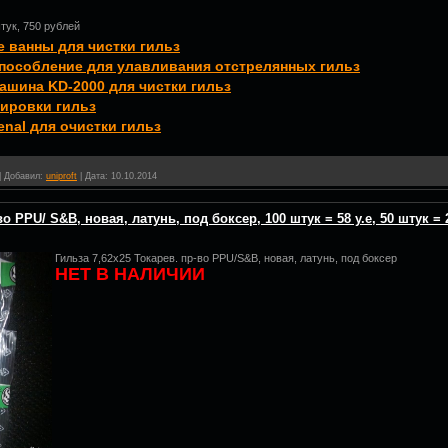
штук, 750 рублей
 ванны для чистки гильз
пособление для улавливания отстрелянных гильз
ашина KD-2000 для чистки гильз
ировки гильз
enal для очистки гильз
|
Добавил:
uniproft
|
Дата:
10.10.2014
о PPU/ S&B, новая, латунь, под боксер, 100 штук = 58 у.е, 50 штук = 2
Гильза 7,62х25 Токарев. пр-во PPU/S&B, новая, латунь, под боксер
НЕТ В НАЛИЧИИ