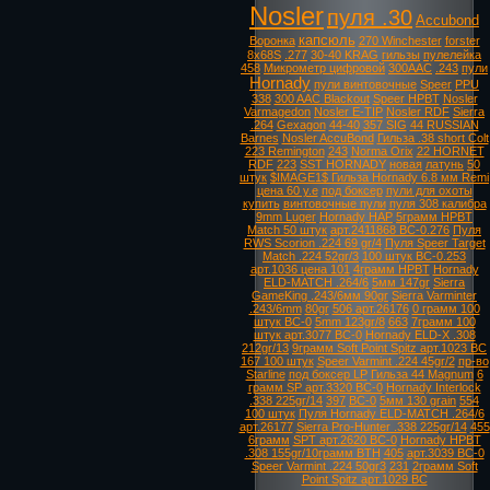
Nosler
пуля .30
Accubond
капсюль
Воронка
270 Winchester
forster
8х68S
.277
30-40 KRAG
гильзы
пулелейка
458
Микрометр цифровой
300AAC
.243
пули
Hornady
пули винтовочные
Speer
PPU
338
300 AAC Blackout
Speer HPBT
Nosler
Varmagedon
Nosler E-TIP
Nosler RDF
Sierra
.264
Gexagon
44-40
357 SIG
44 RUSSIAN
Barnes
Nosler AccuBond
Гильза .38 short Colt
223 Remington
243
Norma Orix
22 HORNET
RDF
223
SST HORNADY
новая
латунь
50
штук
$IMAGE1$ Гильза Hornady 6.8 мм Remi
цена 60 у.е
под боксер
пули для охоты
купить
винтовочные пули
пуля 308 калибра
9mm Luger
Hornady HAP
5грамм HPBT
Match 50 штук
арт.2411868 ВС-0.276
Пуля
RWS Scorion .224 69 gr/4
Пуля Speer Target
Match .224 52gr/3
100 штук ВС-0.253
арт.1036 цена 101
4грамм HPBT
Hornady
ELD-MATCH .264/6
5мм 147gr
Sierra
GameKing .243/6мм 90gr
Sierra Varminter
.243/6mm
80gr
506 арт.26176
0 грамм 100
штук ВС-0
5mm 123gr/8
663
7грамм 100
штук арт.3077 ВС-0
Hornady ELD-X .308
212gr/13
9грамм Soft Point Spitz арт.1023 ВС
167 100 штук
Speer Varmint .224 45gr/2
пр-во
Starline
под боксер LP
Гильза 44 Magnum
6
грамм SP арт.3320 ВС-0
Hornady Interlock
.338 225gr/14
397
ВС-0
5мм 130 grain
554
100 штук
Пуля Hornady ELD-MATCH .264/6
арт.26177
Sierra Pro-Hunter .338 225gr/14
455
6грамм
SPT арт.2620 ВС-0
Hornady HPBT
.308 155gr/10грамм BTH
405
арт.3039 ВС-0
Speer Varmint .224 50gr3
231
2грамм Soft
Point Spitz арт.1029 ВС