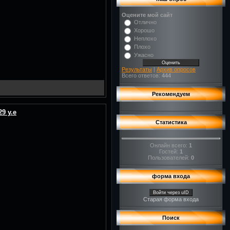
Оцените мой сайт
Отлично
Хорошо
Неплохо
Плохо
Ужасно
Результаты
|
Архив опросов
Всего ответов:
444
Рекомендуем
9 у.е
Статистика
Онлайн всего:
1
Гостей:
1
Пользователей:
0
форма входа
Войти через uID
Старая форма входа
Поиск