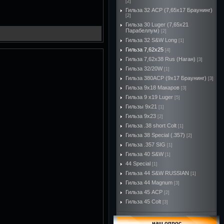
[2]
Гильза 32 ACP (7,65х17 Браунинг)
[2]
Гильза 30 Luger (7,65х21
Парабеллум)
[2]
Гильза 32 S&W Long
[1]
Гильза 7,62х25
[4]
Гильза 7,62х38 Rus (Наган)
[3]
Гильза 32/20W
[1]
Гильза 380ACP (9х17 Браунинг)
[3]
Гильза 9х18 Макаров
[3]
Гильза 9 х19 Luger
[5]
Гильзы 9х21
[1]
Гильза 9х23
[2]
Гильза .38 short Colt
[1]
Гильза 38 Special (.357)
[2]
Гильза .357 SIG
[1]
Гильза 40 S&W
[1]
44 Special
[1]
Гильза 44 S&W RUSSIAN
[1]
Гильза 44 Magnum
[3]
Гильза 45 ACP
[2]
Гильза 45 Colt
[3]
наш опрос