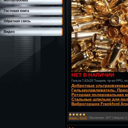
Фотоальбомы
Гостевая книга
Обратная связь
Видео
НЕТ В НАЛИЧИИ
Гильза 7,62х25 Токарев. пр-во PPU, но
Добротные ультразвуковые
Гильзаулавливатель. Прис
Роторная полировальная м
Стальные шпильки для пол
Виброгоршок Frankford Ars
Гильза 7,62х25
|
Просмотров:
1677
|
Загрузок:
0