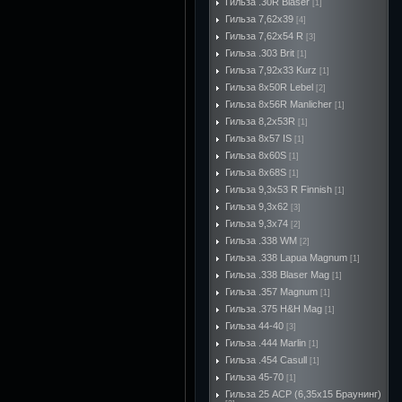
Гильза .30R Blaser
[1]
Гильза 7,62х39
[4]
Гильза 7,62х54 R
[3]
Гильза .303 Brit
[1]
Гильза 7,92х33 Kurz
[1]
Гильза 8x50R Lebel
[2]
Гильза 8x56R Manlicher
[1]
Гильза 8,2х53R
[1]
Гильза 8х57 IS
[1]
Гильза 8x60S
[1]
Гильза 8х68S
[1]
Гильза 9,3х53 R Finnish
[1]
Гильза 9,3х62
[3]
Гильза 9,3х74
[2]
Гильза .338 WM
[2]
Гильза .338 Lapua Magnum
[1]
Гильза .338 Blaser Mag
[1]
Гильза .357 Magnum
[1]
Гильза .375 H&H Mag
[1]
Гильза 44-40
[3]
Гильза .444 Marlin
[1]
Гильза .454 Casull
[1]
Гильза 45-70
[1]
Гильза 25 ACP (6,35х15 Браунинг)