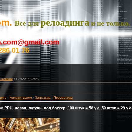
om.
релоадинга
Все для
и не только.
ya.com@gmail.com
286 01 76
 наличии
» Гильза 7,62х25
ингу
·
Комментариям
·
Загрузкам
·
Просмотрам
о PPU, новая, латунь, под боксер, 100 штук = 58 у.е, 50 штук = 29 у.е