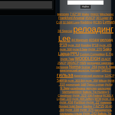
магазин
7.62*38
пресс
Walter
Winchester
Frankford Arsenal
45ACP
30 Luger
45
Lyman
Colt
Redding
RCBS
32 S&W Long
релоадинг
38 Special
Lee
релоад
44 Magnum
40S&W
9*19
9*18
пуля .318
Reeding
пуля .470
Sako
пуля .270
пуля .500
пули 6.5мм
Lapua
PPU
E-Tip
Custom Competition
WOODLEIGH
пуля 7мм
25 ACP
380ACP
H&N
25ACP
релоадинг нарезных
Norma
.264
пули 6. 5мм
патронов
Scenar
кинетический молоток Hornady
SAECO
гильза
32ACP
Кинетический молоток
Sierra
пуля
пуля .303 Brit
пуля .358
Wilson
пули
.310
хронограф
S&B
Пресс Lyman
9.3мм
калибровка
депулер
шелходер
Varmageddon
Ballistic Tip Hunting
5
пуля .323
Creedmoor
338 Federal
RCBS X
Lyman .223
пуля .404 Jeffery
MTM
пуля .416
пуля .22
пуля .458
Partition
триммер
7.62*25
Bonded Solid Base
Starline
30-40
пуля .338
пуля .375
.366
расширитель
пуля .243
горлышка гтльзы
Ballistic Tip