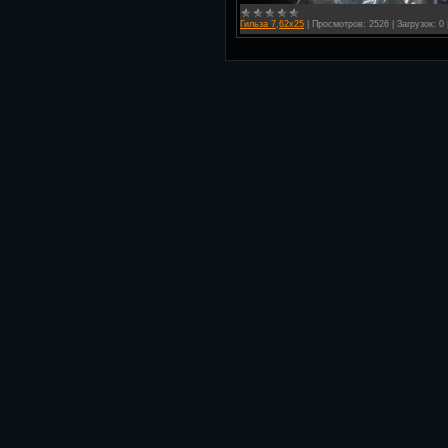
Гильза 7,62х25
|
Просмотров:
2526
|
Загрузок:
0