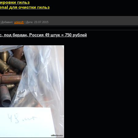
ировки гильз
enal для очистки гильз
|
Добавил:
uniproft
|
Дата:
23.07.2015
с, под бердан, Россия 49 штук = 750 рублей