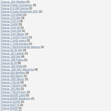
Гильза .264 WinMag
[1]
Гильза 6,5мм Creedmoor
[3]
Гильза 6,5-284 Norma
[1]
Гильза 6,8 мм Remington SPC
[1]
Гильза .270 WSM
[1]
Гильза .270 Win
[3]
Гильза 7х57 R
[3]
Гильза 7х65R
[3]
Гильза 7mm 08
[1]
Гильза 7mm RM
[1]
Гильза 7mm Blaser
[1]
Гильзы 7,5x54 French
[1]
Гильза 7,5x55 swiss
[2]
Гильза 7,7х58 Arisaka
[1]
Гильза 7,65x53 Argentin Mauser
[1]
Гильза 30-30 Win
[2]
Гильза .30 Carbine
[1]
Гильза .308 Win
[6]
Гильза .308 Palma
[1]
Гильза 30-06
[5]
Гильза .300 WSM
[1]
Гильзы .300 AAC BlackOut
[4]
Гильза 300 WinMag
[3]
Гильза 300 Blaser
[1]
Гильза .30R Blaser
[1]
Гильза 7,62х39
[4]
Гильза 7,62х54 R
[3]
Гильза .303 Brit
[1]
Гильза 7,92х33 Kurz
[1]
Гильза 8x50R Lebel
[2]
Гильза 8x56R Manlicher
[1]
Гильза 8,2х53R
[1]
Гильза 8х57 IS
[1]
Гильза 8x60S
[1]