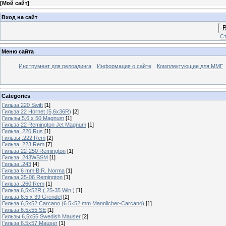
[
Мой сайт
]
Вход на сайт
В
Ст
Меню сайта
Инструмент для релоадинга
Информация о сайте
Комплектующие для ММГ
Categories
Гильза 220 Swift
[1]
Гильза 22 Hornet (5,6х36R)
[2]
Гильзы 5,6 х 50 Magnum
[1]
Гильза 22 Remington Jet Magnum
[1]
Гильза .220 Rus
[1]
Гильзы .222 Rem
[2]
Гильза .223 Rem
[7]
Гильза 22-250 Remington
[1]
Гильза .243WSSM
[1]
Гильза .243
[4]
Гильза 6 mm B.R. Norma
[1]
Гильза 25-06 Remington
[1]
Гильза .260 Rem
[1]
Гильза 6,5x52R ( 25-35 Win )
[1]
Гильза 6,5 х 39 Grendel
[2]
Гильза 6,5х52 Carcano (6.5×52 mm Mannlicher-Carcano)
[1]
Гильза 6,5х55 SE
[1]
Гильзы 6,5х55 Swedish Mauser
[2]
Гильза 6,5х57 Mauser
[1]