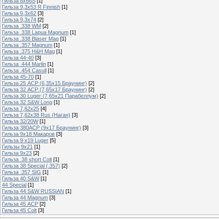
Гильза 8х68S
[1]
Гильза 9,3х53 R Finnish
[1]
Гильза 9,3х62
[3]
Гильза 9,3х74
[2]
Гильза .338 WM
[2]
Гильза .338 Lapua Magnum
[1]
Гильза .338 Blaser Mag
[1]
Гильза .357 Magnum
[1]
Гильза .375 H&H Mag
[1]
Гильза 44-40
[3]
Гильза .444 Marlin
[1]
Гильза .454 Casull
[1]
Гильза 45-70
[1]
Гильза 25 ACP (6,35х15 Браунинг)
[2]
Гильза 32 ACP (7,65х17 Браунинг)
[2]
Гильза 30 Luger (7,65х21 Парабеллум)
[2]
Гильза 32 S&W Long
[1]
Гильза 7,62х25
[4]
Гильза 7,62х38 Rus (Наган)
[3]
Гильза 32/20W
[1]
Гильза 380ACP (9х17 Браунинг)
[3]
Гильза 9х18 Макаров
[3]
Гильза 9 х19 Luger
[5]
Гильзы 9х21
[1]
Гильза 9х23
[2]
Гильза .38 short Colt
[1]
Гильза 38 Special (.357)
[2]
Гильза .357 SIG
[1]
Гильза 40 S&W
[1]
44 Special
[1]
Гильза 44 S&W RUSSIAN
[1]
Гильза 44 Magnum
[3]
Гильза 45 ACP
[2]
Гильза 45 Colt
[3]