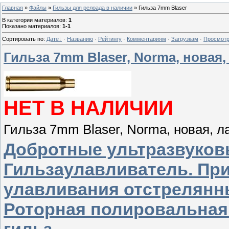
Главная
»
Файлы
»
Гильзы для релоада в наличии
» Гильза 7mm Blaser
В категории материалов
:
1
Показано материалов
:
1-1
Сортировать по
:
Дате
·
Названию
·
Рейтингу
·
Комментариям
·
Загрузкам
·
Просмот
Гильза 7mm Blaser, Norma, новая, 
НЕТ В НАЛИЧИИ
Гильза 7mm Blaser, Norma, новая, ла
Добротные ультразвуков
Гильзаулавливатель. Пр
улавливания отстрелянн
Роторная полировальная