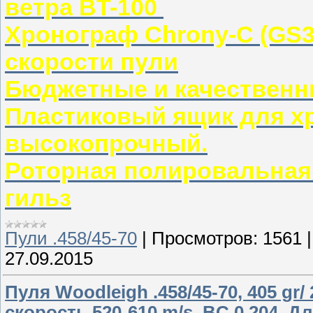
ветра BT-100
Хронограф Chrony-C (GS3
скорости пули
Бюджетные и качественн
Пластиковый ящик для хр
высокопрочный.
Роторная полировальная
гильз
Пули .458/45-70
|
Просмотров:
1561
27.09.2015
Пуля Woodleigh .458/45-70, 405 gr/
скорость 520-610 m/s. BC 0,204. Д