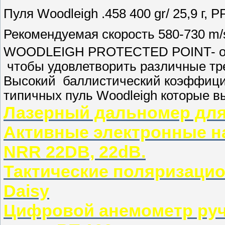
Пуля Woodleigh .458 400 gr/ 25,9 г, P
Рекомендуемая скорость 580-730 m/s
WOODLEIGH PROTECTED POINT- оче
чтобы удовлетворить различные тр
Высокий баллистический коэффицие
типичных пуль Woodleigh которые в
Лазерный дальномер дл
Активные электронные н
NRR 22DB, 22dB.
Тактические поляризаци
Daisy
Цифровой анемометр руч