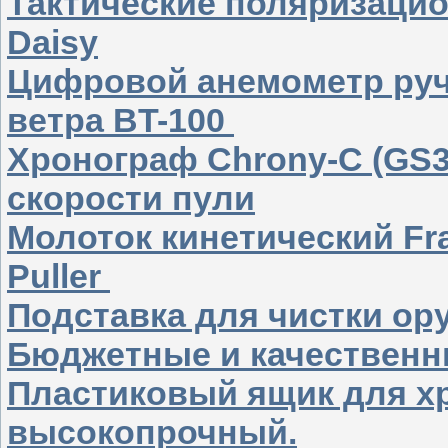
Тактические поляризаци
Daisy
Цифровой анемометр руч
ветра BT-100
Хронограф Chrony-C (GS3
скорости пули
Молоток кинетический Fran
Puller
Подставка для чистки о
Бюджетные и качественн
Пластиковый ящик для хр
высокопрочный.