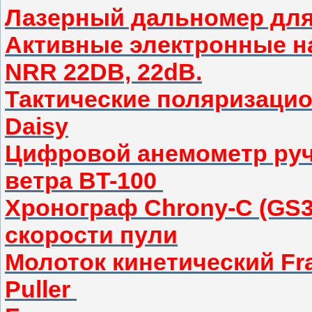
Лазерный дальномер дл
Активные электронные н
NRR 22DB, 22dB.
Тактические поляризаци
Daisy
Цифровой анемометр руч
ветра BT-100
Хронограф Chrony-C (GS3
скорости пули
Молоток кинетический Fran
Puller