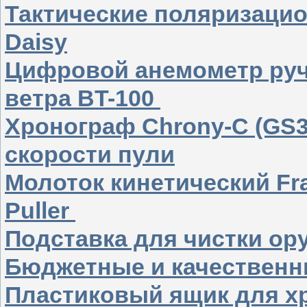
Тактические поляризаци
Daisy
Цифровой анемометр руч
ветра BT-100
Хронограф Chrony-C (GS3
скорости пули
Молоток кинетический Fran
Puller
Подставка для чистки о
Бюджетные и качественн
Пластиковый ящик для хр