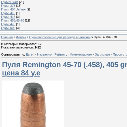
Пули 9,3мм
[26]
Пули .375
[15]
Пули .404 Jeffery
[2]
Пули .410
[1]
Пули .416
[3]
Пули .458/45-70
[12]
Пули .470
[1]
Пули .500
[3]
Главная
»
Файлы
»
Пули винтовочные для релоада в наличии
» Пули .458/45-70
В категории материалов
:
12
Показано материалов
:
1-12
Сортировать по
:
Дате
·
Названию
·
Рейтингу
·
Комментариям
·
Загрузкам
·
Просмот
Пуля Remington 45-70 (.458), 405 gr
цена 84 у.е