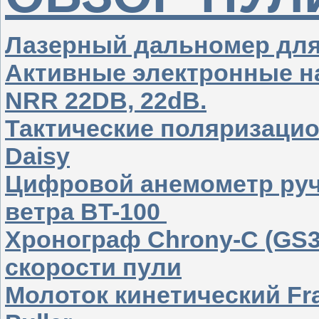
Лазерный дальномер дл
Активные электронные н
NRR 22DB, 22dB.
Тактические поляризаци
Daisy
Цифровой анемометр руч
ветра BT-100
Хронограф Chrony-C (GS3
скорости пули
Молоток кинетический Fran