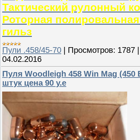
Тактический рулонный к
Роторная полировальная
гильз
Пули .458/45-70
|
Просмотров:
1787
04.02.2016
Пуля Woodleigh 458 Win Mag (450 BP
штук цена 90 у.е