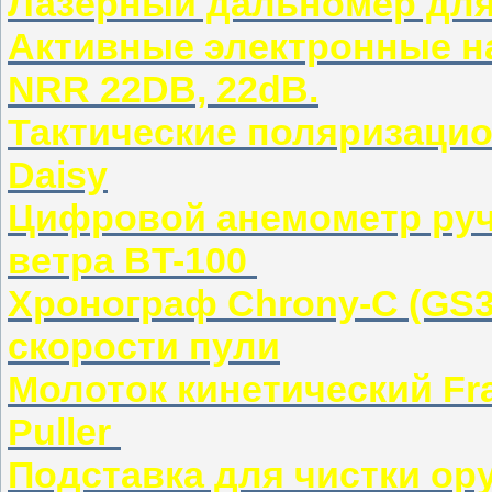
Лазерный дальномер дл
Активные электронные н
NRR 22DB, 22dB.
Тактические поляризаци
Daisy
Цифровой анемометр руч
ветра BT-100
Хронограф Chrony-C (GS3
скорости пули
Молоток кинетический Fran
Puller
Подставка для чистки о