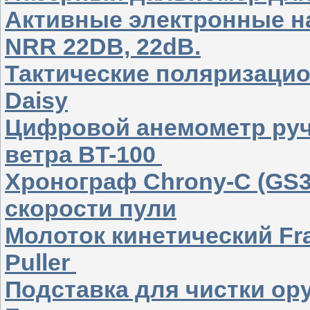
Активные электронные н
NRR 22DB, 22dB.
Тактические поляризаци
Daisy
Цифровой анемометр руч
ветра BT-100
Хронограф Chrony-C (GS3
скорости пули
Молоток кинетический Fran
Puller
Подставка для чистки о