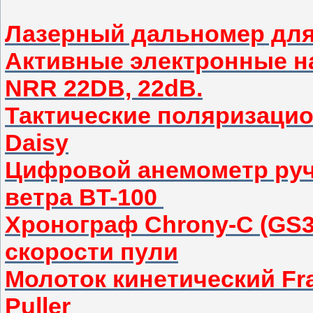
Лазерный дальномер дл
Активные электронные н
NRR 22DB, 22dB.
Тактические поляризаци
Daisy
Цифровой анемометр руч
ветра BT-100
Хронограф Chrony-C (GS3
скорости пули
Молоток кинетический Fran
Puller