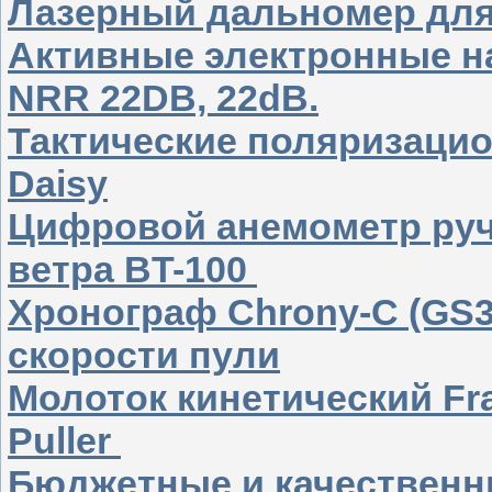
Лазерный дальномер дл
Активные электронные н
NRR 22DB, 22dB.
Тактические поляризаци
Daisy
Цифровой анемометр руч
ветра BT-100
Хронограф Chrony-C (GS3
скорости пули
Молоток кинетический Fran
Puller
Бюджетные и качественн