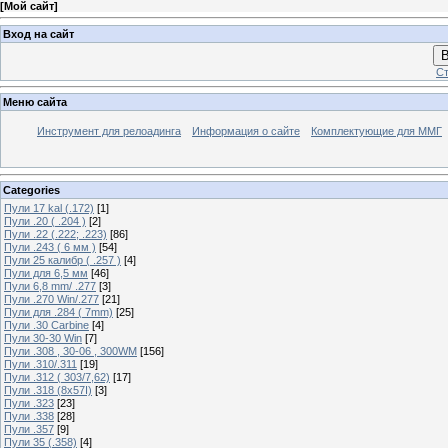
[
Мой сайт
]
Вход на сайт
В
Ст
Меню сайта
Инструмент для релоадинга
Информация о сайте
Комплектующие для ММГ
Categories
Пули 17 kal (.172)
[1]
Пули .20 ( .204 )
[2]
Пули .22 (.222; .223)
[86]
Пули .243 ( 6 мм )
[54]
Пули 25 калибр ( .257 )
[4]
Пули для 6,5 мм
[46]
Пули 6,8 mm/ .277
[3]
Пули .270 Win/.277
[21]
Пули для .284 ( 7mm)
[25]
Пули .30 Carbine
[4]
Пули 30-30 Win
[7]
Пули .308 , 30-06 , 300WM
[156]
Пули .310/.311
[19]
Пули .312 ( 303/7,62)
[17]
Пули .318 (8х57I)
[3]
Пули .323
[23]
Пули .338
[28]
Пули .357
[9]
Пули 35 (.358)
[4]