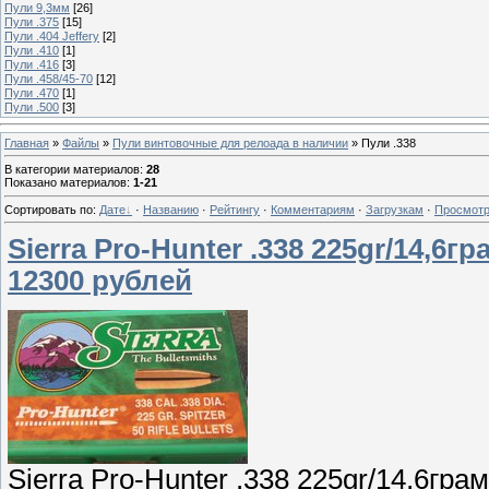
Пули 9,3мм
[26]
Пули .375
[15]
Пули .404 Jeffery
[2]
Пули .410
[1]
Пули .416
[3]
Пули .458/45-70
[12]
Пули .470
[1]
Пули .500
[3]
Главная
»
Файлы
»
Пули винтовочные для релоада в наличии
» Пули .338
В категории материалов
:
28
Показано материалов
:
1-21
Сортировать по
:
Дате
·
Названию
·
Рейтингу
·
Комментариям
·
Загрузкам
·
Просмот
Sierra Pro-Hunter .338 225gr/14,6г
12300 рублей
Sierra Pro-Hunter .338 225gr/14,6гр