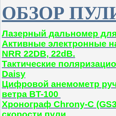
ОБЗОР ПУЛ
Лазерный дальномер дл
Активные электронные н
NRR 22DB, 22dB.
Тактические поляризаци
Daisy
Цифровой анемометр руч
ветра BT-100
Хронограф Chrony-C (GS3
скорости пули