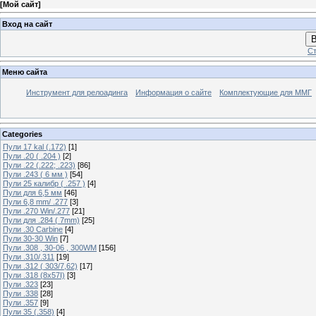
[
Мой сайт
]
Вход на сайт
В
Ст
Меню сайта
Инструмент для релоадинга
Информация о сайте
Комплектующие для ММГ
Categories
Пули 17 kal (.172)
[1]
Пули .20 ( .204 )
[2]
Пули .22 (.222; .223)
[86]
Пули .243 ( 6 мм )
[54]
Пули 25 калибр ( .257 )
[4]
Пули для 6,5 мм
[46]
Пули 6,8 mm/ .277
[3]
Пули .270 Win/.277
[21]
Пули для .284 ( 7mm)
[25]
Пули .30 Carbine
[4]
Пули 30-30 Win
[7]
Пули .308 , 30-06 , 300WM
[156]
Пули .310/.311
[19]
Пули .312 ( 303/7,62)
[17]
Пули .318 (8х57I)
[3]
Пули .323
[23]
Пули .338
[28]
Пули .357
[9]
Пули 35 (.358)
[4]