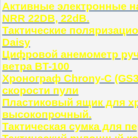
Активные электронные н
NRR 22DB, 22dB.
Тактические поляризаци
Daisy
Цифровой анемометр руч
ветра BT-100
Хронограф Chrony-C (GS3
скорости пули
Пластиковый ящик для хр
высокопрочный.
Тактическая сумка для п