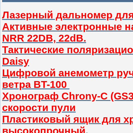
Лазерный дальномер дл
Активные электронные н
NRR 22DB, 22dB.
Тактические поляризаци
Daisy
Цифровой анемометр руч
ветра BT-100
Хронограф Chrony-C (GS3
скорости пули
Пластиковый ящик для хр
высокопрочный.