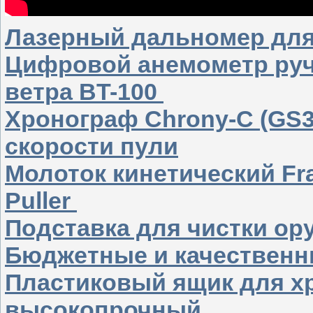
Лазерный дальномер дл
Цифровой анемометр руч
ветра BT-100
Хронограф Chrony-C (GS3
скорости пули
Молоток кинетический Fran
Puller
Подставка для чистки о
Бюджетные и качественн
Пластиковый ящик для хр
высокопрочный.