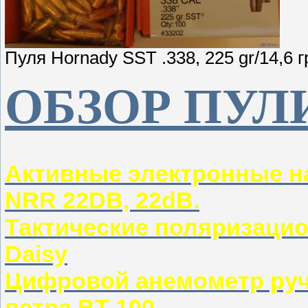
Пуля Hornady SST .338, 225 gr/14,6 
ОБЗОР ПУЛ
Активные электронные н
NRR 22DB, 22dB.
Тактические поляризаци
Daisy
Цифровой анемометр руч
ветра BT-100