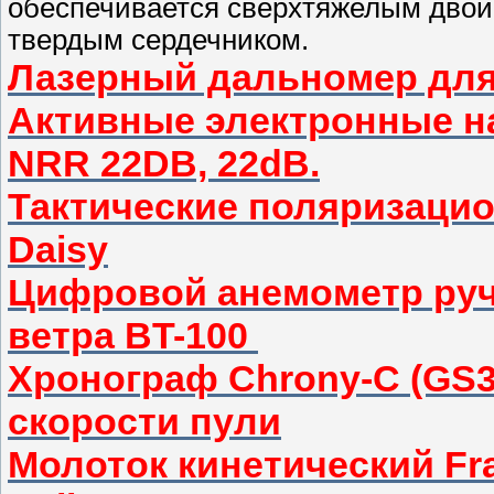
обеспечивается сверхтяжелым двой
твердым сердечником.
Лазерный дальномер дл
Активные электронные н
NRR 22DB, 22dB.
Тактические поляризаци
Daisy
Цифровой анемометр руч
ветра BT-100
Хронограф Chrony-C (GS3
скорости пули
Молоток кинетический Fran