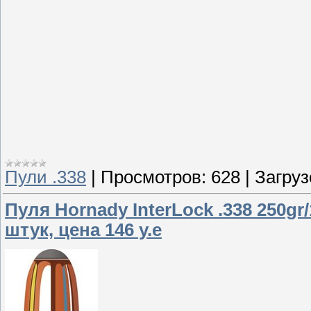
Пули .338
|
Просмотров:
628
|
Загруз
Пуля Hornady InterLock .338 250gr/
штук, цена 146 у.е