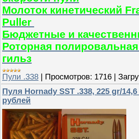
Молоток кинетический Fran
Puller
Бюджетные и качественн
Роторная полировальная
гильз
Пули .338
|
Просмотров:
1716
|
Загру
Пуля Hornady SST .338, 225 gr/14,6
рублей