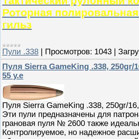
Тактический рулонный к
Роторная полировальная
гильз
Пули .338
|
Просмотров:
1043
|
Загру
Пуля Sierra GameKing .338, 250gr/1
55 у.е
Пуля Sierra GameKing .338, 250gr/16,
Эти пули предназначены для патрон
грановая пуля № 2600 также идеаль
Контролируемое, но надежное расши