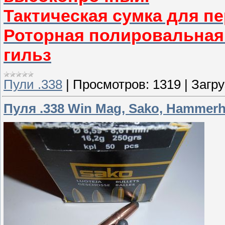
Тактическая сумка для п
Роторная полировальная
гильз
Пули .338
|
Просмотров:
1319
|
Загру
Пуля .338 Win Mag, Sako, Hammerhe