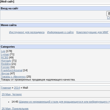
[
Мой сайт
]
Вход на сайт
В
Ст
Меню сайта
Инструмент для релоадинга
Информация о сайте
Комплектующие для ММГ
Categories
Lee
[178]
Lyman
[71]
RCBS
[49]
Hornady
[71]
Redding
[21]
Forster
[11]
Frankford Arsenal
[14]
Другие
[47]
Товары с Aliexpress
[25]
Товары от проверенных продавцов надлежащего качества.
Главная
»
2014
»
Май
29 Мая, Четверг
14:45
Шарики из нержавеющей стали для вращающегося или вибрирующего ту
26 Мая, Понедельник