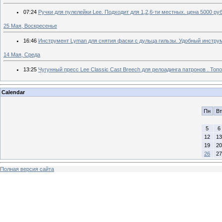
07:24
Ручки для пулелейки Lee. Подходит для 1,2,6-ти местных. цена 5000 ру
25 Мая, Воскресенье
16:46
Инструмент Lyman для снятия фаски с дульца гильзы. Удобный инстру
14 Мая, Среда
13:25
Чугунный пресс Lee Classic Cast Breech для релоадинга патронов . Топо
Calendar
Пн
Вт
5
6
12
13
19
20
26
27
Полная версия сайта