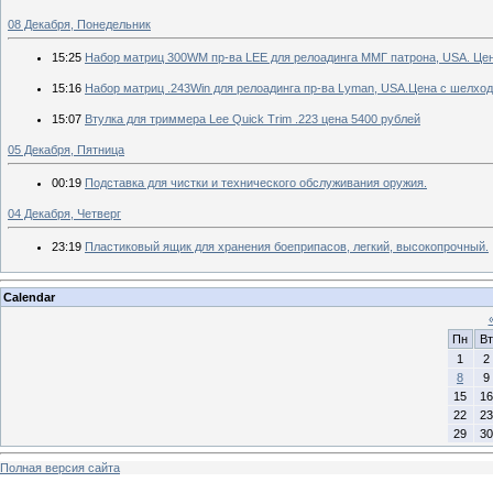
08 Декабря, Понедельник
15:25
Набор матриц 300WM пр-ва LEE для релоадинга ММГ патрона, USA. Цен
15:16
Набор матриц .243Win для релоадинга пр-ва Lyman, USA.Цена с шелход
15:07
Втулка для триммера Lee Quick Trim .223 цена 5400 рублей
05 Декабря, Пятница
00:19
Подставка для чистки и технического обслуживания оружия.
04 Декабря, Четверг
23:19
Пластиковый ящик для хранения боеприпасов, легкий, высокопрочный.
Calendar
Пн
Вт
1
2
8
9
15
16
22
23
29
30
Полная версия сайта