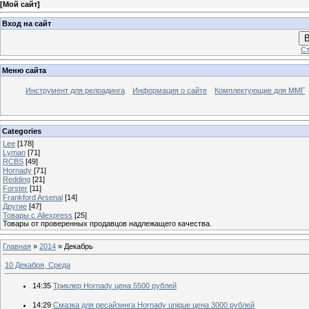
[
Мой сайт
]
Вход на сайт
В
Ст
Меню сайта
Инструмент для релоадинга
Информация о сайте
Комплектующие для ММГ
Categories
Lee
[178]
Lyman
[71]
RCBS
[49]
Hornady
[71]
Redding
[21]
Forster
[11]
Frankford Arsenal
[14]
Другие
[47]
Товары с Aliexpress
[25]
Товары от проверенных продавцов надлежащего качества.
Главная
»
2014
»
Декабрь
10 Декабря, Среда
14:35
Триклер Hornady цена 5500 рублей
14:29
Смазка для ресайзинга Hornady unique цена 3000 рублей