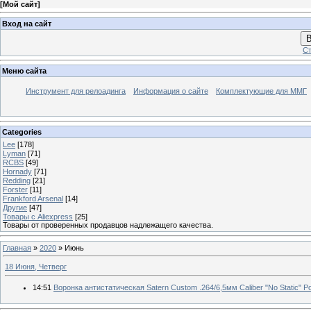
[
Мой сайт
]
Вход на сайт
В
Ст
Меню сайта
Инструмент для релоадинга
Информация о сайте
Комплектующие для ММГ
Categories
Lee
[178]
Lyman
[71]
RCBS
[49]
Hornady
[71]
Redding
[21]
Forster
[11]
Frankford Arsenal
[14]
Другие
[47]
Товары с Aliexpress
[25]
Товары от проверенных продавцов надлежащего качества.
Главная
»
2020
»
Июнь
18 Июня, Четверг
14:51
Воронка антистатическая Satern Custom .264/6,5мм Caliber "No Static" P