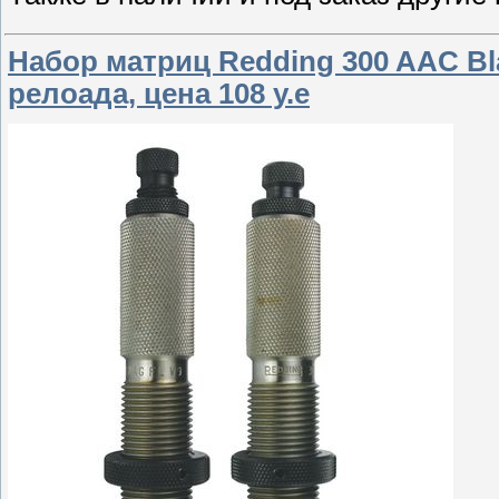
Набор матриц Redding 300 AAC Blac
релоада, цена 108 у.е