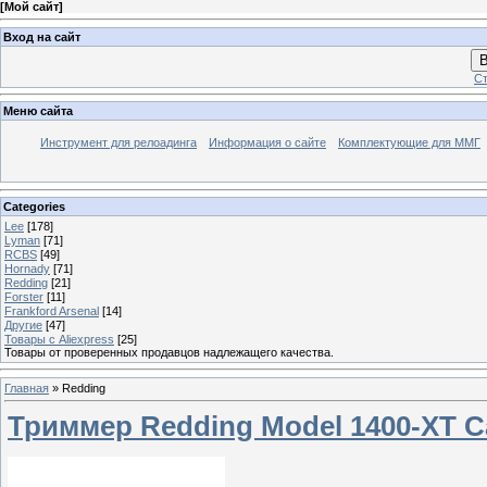
[
Мой сайт
]
Вход на сайт
В
Ст
Меню сайта
Инструмент для релоадинга
Информация о сайте
Комплектующие для ММГ
Categories
Lee
[178]
Lyman
[71]
RCBS
[49]
Hornady
[71]
Redding
[21]
Forster
[11]
Frankford Arsenal
[14]
Другие
[47]
Товары с Aliexpress
[25]
Товары от проверенных продавцов надлежащего качества.
Главная
»
Redding
Триммер Redding Model 1400-XT Cas