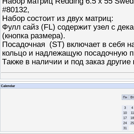
Набор матриц Redding 6.5 x 55 Swedis
#80132,
Набор состоит из двух матриц:
Фулл сайз (FL) содержит узел с де
(кнопка размера).
Посадочная (ST) включает в себя 
кольцо и надлежащую посадочную п
Также в наличии и под заказ другие
Calendar
Пн
Вт
3
4
10
11
17
18
24
25
31