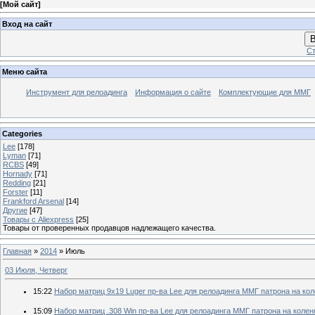
[
Мой сайт
]
Вход на сайт
В
Ст
Меню сайта
Инструмент для релоадинга
Информация о сайте
Комплектующие для ММГ
Categories
Lee
[178]
Lyman
[71]
RCBS
[49]
Hornady
[71]
Redding
[21]
Forster
[11]
Frankford Arsenal
[14]
Другие
[47]
Товары с Aliexpress
[25]
Товары от проверенных продавцов надлежащего качества.
Главная
»
2014
»
Июль
03 Июля, Четверг
15:22
Набор матриц 9x19 Luger пр-ва Lee для релоадинга ММГ патрона на коле
15:09
Набор матриц .308 Win пр-ва Lee для релоадинга ММГ патрона на коленк