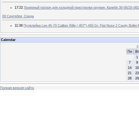
17:22
Лазерный патрон для холодной пристрелки оружия. Калибр 30-06/25-06/2
09 Сентября, Среда
11:38
Пулелейка Lee 45-70 Caliber Rifle (.457") 450 Gr. Flat Nose 2 Cavity Bullet
Calendar
«
Пн
Вт
1
7
8
14
15
21
22
28
29
Полная версия сайта