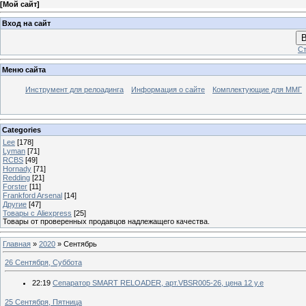
[
Мой сайт
]
Вход на сайт
В
Ст
Меню сайта
Инструмент для релоадинга
Информация о сайте
Комплектующие для ММГ
Categories
Lee
[178]
Lyman
[71]
RCBS
[49]
Hornady
[71]
Redding
[21]
Forster
[11]
Frankford Arsenal
[14]
Другие
[47]
Товары с Aliexpress
[25]
Товары от проверенных продавцов надлежащего качества.
Главная
»
2020
»
Сентябрь
26 Сентября, Суббота
22:19
Сепаратор SMART RELOADER, арт.VBSR005-26, цена 12 у.е
25 Сентября, Пятница