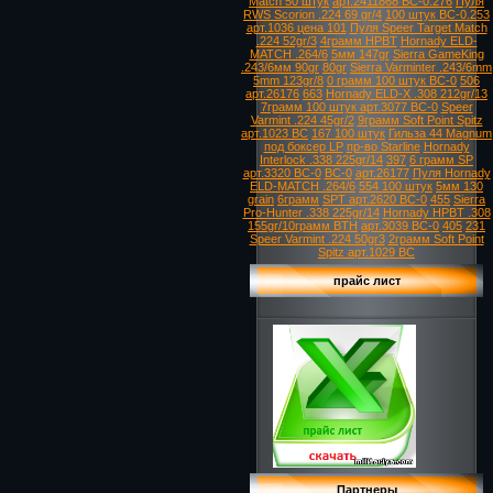
Match 50 штук
арт.2411868 ВС-0.276
Пуля
RWS Scorion .224 69 gr/4
100 штук ВС-0.253
арт.1036 цена 101
Пуля Speer Target Match
.224 52gr/3
4грамм HPBT
Hornady ELD-
MATCH .264/6
5мм 147gr
Sierra GameKing
.243/6мм 90gr
80gr
Sierra Varminter .243/6mm
5mm 123gr/8
0 грамм 100 штук ВС-0
506
арт.26176
663
Hornady ELD-X .308 212gr/13
7грамм 100 штук арт.3077 ВС-0
Speer
Varmint .224 45gr/2
9грамм Soft Point Spitz
арт.1023 ВС
167 100 штук
Гильза 44 Magnum
под боксер LP
пр-во Starline
Hornady
Interlock .338 225gr/14
397
6 грамм SP
арт.3320 ВС-0
ВС-0
арт.26177
Пуля Hornady
ELD-MATCH .264/6
554 100 штук
5мм 130
grain
6грамм
SPT арт.2620 ВС-0
455
Sierra
Pro-Hunter .338 225gr/14
Hornady HPBT .308
155gr/10грамм BTH
арт.3039 ВС-0
405
231
Speer Varmint .224 50gr3
2грамм Soft Point
Spitz арт.1029 ВС
прайс лист
Партнеры