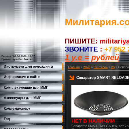
Милитария.c
ПИШИТЕ
:
militari
ЗВОНИТЕ
:
+7 952 
1 у.е = рублей
Пятница, 07.08.2026, 21:37
Приветствую Вас
Гость
Инструмент для релоадинга
Главная
»
2020
»
Сентябрь
»
26
» Сепара
Информация о сайте
Сепаратор SMART RELOADER,
Комплектующие для ММГ
Аксессуары для ММГ
Коллекционеру
Faq
НЕТ В НАЛИЧИИ
Сепаратор SMART RELOADER, арт.VB