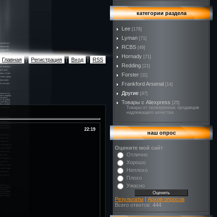
категории раздела
Lee
[178]
Lyman
[71]
RCBS
[49]
Hornady
[71]
Главная
|
Регистрация
|
Вход
|
RSS
Redding
[21]
Forster
[11]
Frankford Arsenal
[14]
Другие
[47]
Товары с Aliexpress
[25]
Товары от проверенных продавцов
надлежащего качества.
22:19
наш опрос
Оцените мой сайт
Отлично
Хорошо
Неплохо
Плохо
Ужасно
Результаты
|
Архив опросов
Всего ответов:
444