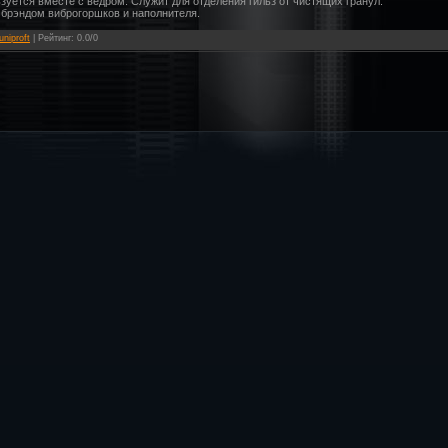
тся вместе с ведром. Служит для отделения гильз от чистящих гранул.
брэндом виброгоршков и наполнителя.
uniproft
|
Рейтинг
:
0.0
/
0