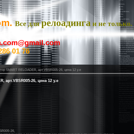
om.
релоадинга
Все для
и не только.
ya.com@gmail.com
286 01 76
тор SMART RELOADER, арт.VBSR005-26, цена 12 у.е
 арт.VBSR005-26, цена 12 у.е
SR005-26,