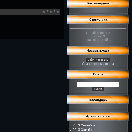
Рекомендуем
Статистика
Онлайн всего:
2
Гостей:
2
Пользователей:
0
форма входа
Войти через uID
Старая форма входа
Поиск
Календарь
Архив записей
2013 Сентябрь
2013 Октябрь