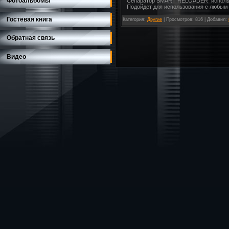
Фотоальбомы
Сепаратор SMART RELOADER используе
Подойдет для использования с любым 
Гостевая книга
Категория
:
Другие
|
Просмотров
: 816 |
Добавил
:
Обратная связь
Видео