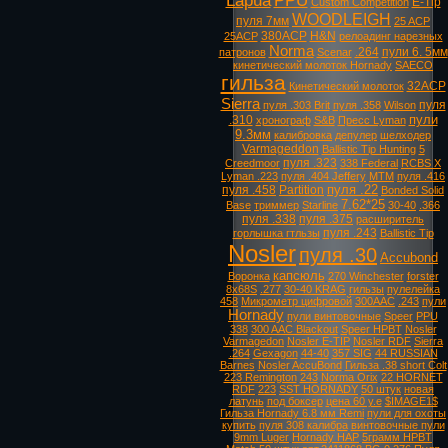
Lapua
PPU
E-Tip
Custom Competition
WOODLEIGH
пуля 7мм
25 ACP
380ACP
H&N
25ACP
релоадинг нарезных
Norma
.264
пули 6. 5мм
патронов
Scenar
кинетический молоток Hornady
SAECO
гильза
32ACP
Кинетический молоток
Sierra
пуля
пуля .303 Brit
пуля .358
Wilson
пули
.310
хронограф
S&B
Пресс Lyman
9.3мм
калибровка
депулер
шелходер
Varmageddon
Ballistic Tip Hunting
5
пуля .323
Creedmoor
338 Federal
RCBS X
Lyman .223
пуля .404 Jeffery
MTM
пуля .416
пуля .22
пуля .458
Partition
Bonded Solid
7.62*25
Base
триммер
Starline
30-40
.366
пуля .338
пуля .375
расширитель
пуля .243
горлышка гтльзы
Ballistic Tip
Nosler
пуля .30
Accubond
капсюль
Воронка
270 Winchester
forster
8х68S
.277
30-40 KRAG
гильзы
пулелейка
458
Микрометр цифровой
300AAC
.243
пули
Hornady
пули винтовочные
Speer
PPU
338
300 AAC Blackout
Speer HPBT
Nosler
Varmagedon
Nosler E-TIP
Nosler RDF
Sierra
.264
Gexagon
44-40
357 SIG
44 RUSSIAN
Barnes
Nosler AccuBond
Гильза .38 short Colt
223 Remington
243
Norma Orix
22 HORNET
RDF
223
SST HORNADY
50 штук
новая
латунь
под боксер
цена 60 у.е
$IMAGE1$
Гильза Hornady 6.8 мм Remi
пули для охоты
купить
пуля 308 калибра
винтовочные пули
9mm Luger
Hornady HAP
5грамм HPBT