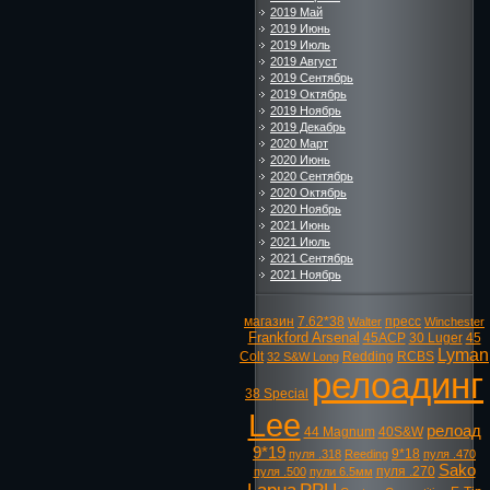
2019 Май
2019 Июнь
2019 Июль
2019 Август
2019 Сентябрь
2019 Октябрь
2019 Ноябрь
2019 Декабрь
2020 Март
2020 Июнь
2020 Сентябрь
2020 Октябрь
2020 Ноябрь
2021 Июнь
2021 Июль
2021 Сентябрь
2021 Ноябрь
магазин
7.62*38
пресс
Walter
Winchester
Frankford Arsenal
45ACP
30 Luger
45
Lyman
Colt
Redding
RCBS
32 S&W Long
релоадинг
38 Special
Lee
релоад
44 Magnum
40S&W
9*19
9*18
пуля .318
Reeding
пуля .470
Sako
пуля .270
пуля .500
пули 6.5мм