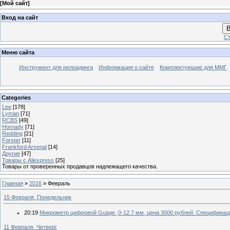
[
Мой сайт
]
Вход на сайт
В
Ст
Меню сайта
Инструмент для релоадинга
Информация о сайте
Комплектующие для ММГ
Categories
Lee
[178]
Lyman
[71]
RCBS
[49]
Hornady
[71]
Redding
[21]
Forster
[11]
Frankford Arsenal
[14]
Другие
[47]
Товары с Aliexpress
[25]
Товары от проверенных продавцов надлежащего качества.
Главная
»
2016
»
Февраль
15 Февраля, Понедельник
20:19
Микрометр цифровой Guage ,0-12.7 мм, цена 3000 рублей. Спецификаци
11 Февраля, Четверг