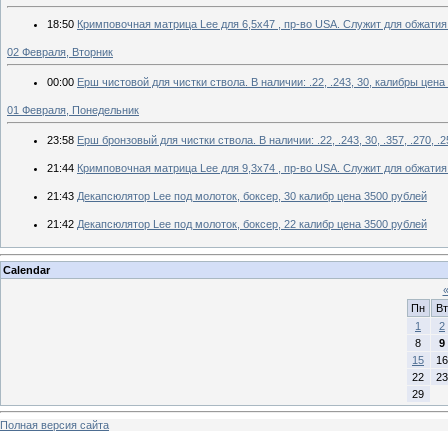
18:50
Кримповочная матрица Lee для 6,5х47 , пр-во USA. Служит для обжатия 
02 Февраля, Вторник
00:00
Ерш чистовой для чистки ствола. В наличии: .22, .243, 30, калибры цена
01 Февраля, Понедельник
23:58
Ерш бронзовый для чистки ствола. В наличии: .22, .243, 30, .357, .270, .
21:44
Кримповочная матрица Lee для 9,3х74 , пр-во USA. Служит для обжатия 
21:43
Декапсюлятор Lee под молоток, боксер, 30 калибр цена 3500 рублей
21:42
Декапсюлятор Lee под молоток, боксер, 22 калибр цена 3500 рублей
Calendar
Пн
Вт
1
2
8
9
15
16
22
23
29
Полная версия сайта