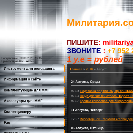
Милитария.c
ПИШИТЕ
:
militari
ЗВОНИТЕ
:
+7 952 
1 у.е = рублей
Воскресенье, 09.08.2026, 15:15
Приветствую Вас
Гость
Инструмент для релоадинга
Главная
»
2016
»
Август
Информация о сайте
24 Августа, Среда
Комплектующие для ММГ
01:04
Подставка под гильзы, пр-во Итал
01:03
Шнур для чистки ствола Hoppe's Pis
Аксессуары для ММГ
01:02
Крошка кокосовая для виброгоршков,
11 Августа, Четверг
Коллекционеру
17:27
Виброгоршок Frankford Arsenal для 
Faq
05 Августа, Пятница