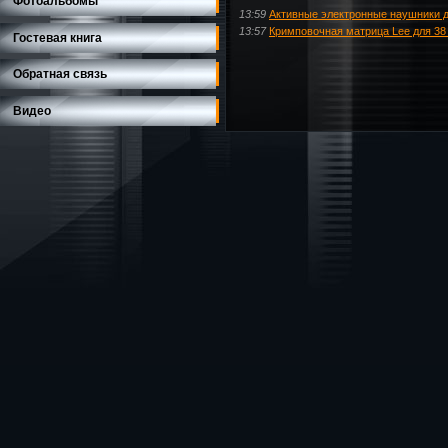
Фотоальбомы
13:59
Активные электронные наушники 
13:57
Кримповочная матрица Lee для 38 
Гостевая книга
Обратная связь
Видео