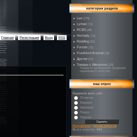
категории раздела
Lee
[178]
Lyman
[71]
RCBS
[49]
Hornady
[71]
Главная
|
Регистрация
|
Вход
|
RSS
Redding
[21]
Forster
[11]
Frankford Arsenal
[14]
Другие
[47]
Товары с Aliexpress
[25]
Товары от проверенных продавцов
надлежащего качества.
наш опрос
Оцените мой сайт
Отлично
Хорошо
Неплохо
Плохо
Ужасно
Результаты
|
Архив опросов
Всего ответов:
444