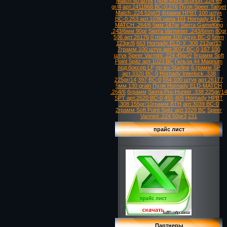
Match 50 штук
Пуля RWS Scorion .224 69
gr/4
арт.2411868 ВС-0.276
Пуля Speer Target
Match .224 52gr/3
4грамм HPBT
100 штук
ВС-0.253 арт.1036 цена 101
Hornady ELD-
MATCH .264/6
5мм 147gr
Sierra GameKing
.243/6мм 90gr
Sierra Varminter .243/6mm
80gr
506 арт.26176
0 грамм 100 штук ВС-0
5mm
123gr/8
663
Hornady ELD-X .308 212gr/13
7грамм 100 штук арт.3077 ВС-0
167 100
штук
Speer Varmint .224 45gr/2
9грамм Soft
Point Spitz арт.1023 ВС
Гильза 44 Magnum
под боксер LP
пр-во Starline
6 грамм SP
арт.3320 ВС-0
Hornady Interlock .338
225gr/14
397
ВС-0
554 100 штук
арт.26177
5мм 130 grain
Пуля Hornady ELD-MATCH
.264/6
6грамм
Sierra Pro-Hunter .338 225gr/14
SPT арт.2620 ВС-0
455
405
Hornady HPBT
.308 155gr/10грамм BTH
арт.3039 ВС-0
2грамм Soft Point Spitz арт.1029 ВС
Speer
Varmint .224 50gr3
231
прайс лист
Партнеры