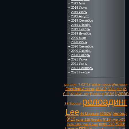
2019 Май
2019 Июнь
2019 Июль
2019 Август
2019 Сентябрь
2019 Октябрь
2019 Ноябрь
2019 Декабрь
2020 Март
2020 Июнь
2020 Сентябрь
2020 Октябрь
2020 Ноябрь
2021 Июнь
2021 Июль
2021 Сентябрь
2021 Ноябрь
магазин
7.62*38
пресс
Walter
Winchester
Frankford Arsenal
45ACP
30 Luger
45
Lyman
Colt
Redding
RCBS
32 S&W Long
релоадинг
38 Special
Lee
релоад
44 Magnum
40S&W
9*19
9*18
пуля .318
Reeding
пуля .470
Sako
пуля .270
пуля .500
пули 6.5мм