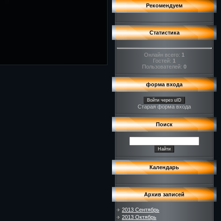
Рекомендуем
Статистика
Онлайн всего:
1
Гостей:
1
Пользователей:
0
форма входа
Войти через uID
Старая форма входа
Поиск
Календарь
Архив записей
2013 Сентябрь
2013 Октябрь