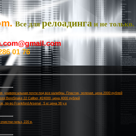
om.
релоадинга
Все для
и не только.
ya.com@gmail.com
286 01 76
ия, универсальная почти под все калибры. Пластик, зеленая. цена 2000 рублей
tol BoreSnake 22 Caliber, #24000, цена 4000 рублей
 пр-во Frankford Arsenal , 5 кг цена 38 у.е
очистки гильз, 220 в,