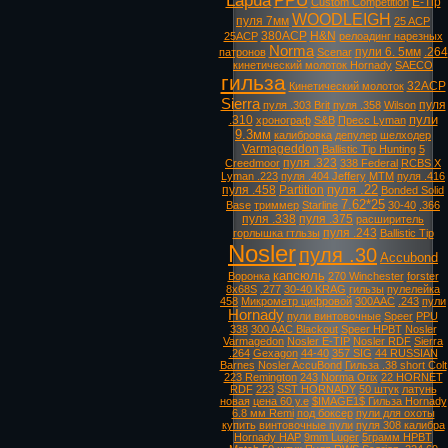
Lapua
PPU
E-Tip
Custom Competition
WOODLEIGH
пуля 7мм
25 ACP
380ACP
H&N
25ACP
релоадинг нарезных
Norma
пули 6. 5мм
.264
патронов
Scenar
кинетический молоток Hornady
SAECO
гильза
32ACP
Кинетический молоток
Sierra
пуля
пуля .303 Brit
пуля .358
Wilson
пули
.310
хронограф
S&B
Пресс Lyman
9.3мм
калибровка
депулер
шелходер
Varmageddon
Ballistic Tip Hunting
5
пуля .323
Creedmoor
338 Federal
RCBS X
Lyman .223
пуля .404 Jeffery
MTM
пуля .416
пуля .22
пуля .458
Partition
Bonded Solid
7.62*25
Base
триммер
Starline
30-40
.366
пуля .338
пуля .375
расширитель
пуля .243
горлышка гтльзы
Ballistic Tip
Nosler
пуля .30
Accubond
капсюль
Воронка
270 Winchester
forster
8х68S
.277
30-40 KRAG
гильзы
пулелейка
458
Микрометр цифровой
300AAC
.243
пули
Hornady
пули винтовочные
Speer
PPU
338
300 AAC Blackout
Speer HPBT
Nosler
Varmagedon
Nosler E-TIP
Nosler RDF
Sierra
.264
Gexagon
44-40
357 SIG
44 RUSSIAN
Barnes
Nosler AccuBond
Гильза .38 short Colt
223 Remington
243
Norma Orix
22 HORNET
RDF
223
SST HORNADY
50 штук
латунь
новая
цена 60 у.е
$IMAGE1$ Гильза Hornady
6.8 мм Remi
под боксер
пули для охоты
купить
винтовочные пули
пуля 308 калибра
Hornady HAP
9mm Luger
5грамм HPBT