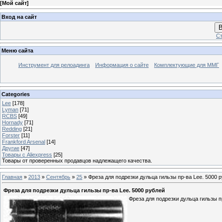
[
Мой сайт
]
Вход на сайт
В
Ст
Меню сайта
Инструмент для релоадинга
Информация о сайте
Комплектующие для ММГ
Categories
Lee
[178]
Lyman
[71]
RCBS
[49]
Hornady
[71]
Redding
[21]
Forster
[11]
Frankford Arsenal
[14]
Другие
[47]
Товары с Aliexpress
[25]
Товары от проверенных продавцов надлежащего качества.
Главная
»
2013
»
Сентябрь
»
25
» Фреза для подрезки дульца гильзы пр-ва Lee. 5000 
Фреза для подрезки дульца гильзы пр-ва Lee. 5000 рублей
Фреза для подрезки дульца гильзы п