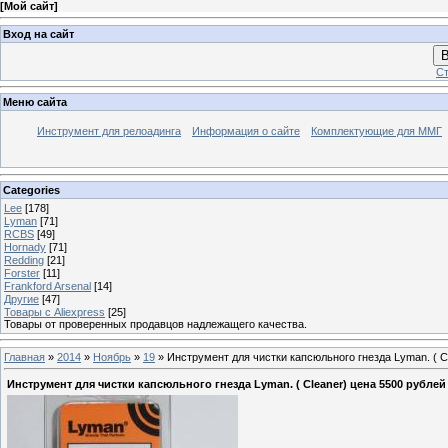
[
Мой сайт
]
Вход на сайт
В
Ст
Меню сайта
Инструмент для релоадинга
Информация о сайте
Комплектующие для ММГ
Categories
Lee
[178]
Lyman
[71]
RCBS
[49]
Hornady
[71]
Redding
[21]
Forster
[11]
Frankford Arsenal
[14]
Другие
[47]
Товары с Aliexpress
[25]
Товары от проверенных продавцов надлежащего качества.
Главная
»
2014
»
Ноябрь
»
19
» Инструмент для чистки капсюльного гнезда Lyman. ( C
Инструмент для чистки капсюльного гнезда Lyman. ( Cleaner) цена 5500 рублей