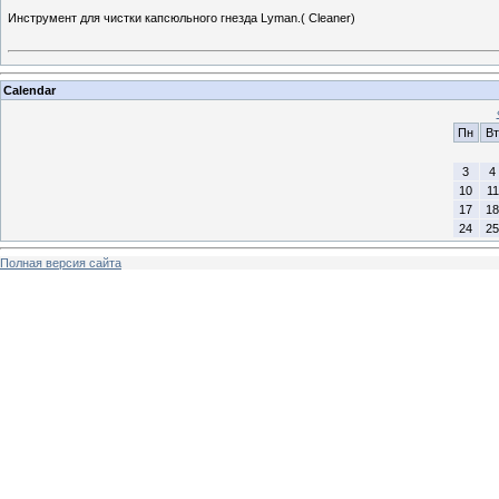
Инструмент для чистки капсюльного гнезда Lyman.( Cleaner)
Calendar
Пн
Вт
3
4
10
11
17
18
24
25
Полная версия сайта