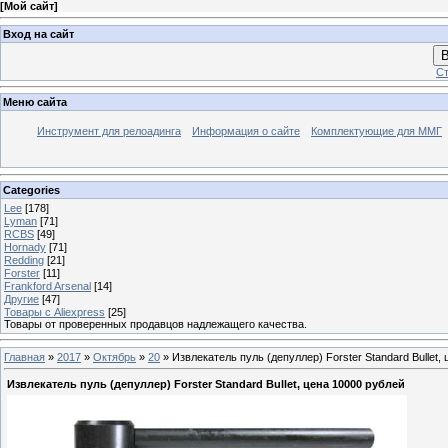
[
Мой сайт
]
Вход на сайт
В
Ст
Меню сайта
Инструмент для релоадинга
Информация о сайте
Комплектующие для ММГ
Categories
Lee
[178]
Lyman
[71]
RCBS
[49]
Hornady
[71]
Redding
[21]
Forster
[11]
Frankford Arsenal
[14]
Другие
[47]
Товары с Aliexpress
[25]
Товары от проверенных продавцов надлежащего качества.
Главная
»
2017
»
Октябрь
»
20
» Извлекатель пуль (депуллер) Forster Standard Bullet,
Извлекатель пуль (депуллер) Forster Standard Bullet, цена 10000 рублей