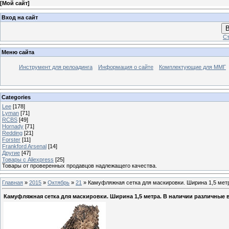
[
Мой сайт
]
Вход на сайт
В
Ст
Меню сайта
Инструмент для релоадинга
Информация о сайте
Комплектующие для ММГ
Categories
Lee
[178]
Lyman
[71]
RCBS
[49]
Hornady
[71]
Redding
[21]
Forster
[11]
Frankford Arsenal
[14]
Другие
[47]
Товары с Aliexpress
[25]
Товары от проверенных продавцов надлежащего качества.
Главная
»
2015
»
Октябрь
»
21
» Камуфляжная сетка для маскировки. Ширина 1,5 метр
Камуфляжная сетка для маскировки. Ширина 1,5 метра. В наличии различные в