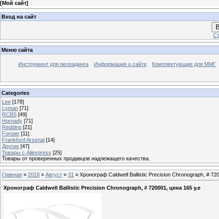
[
Мой сайт
]
Вход на сайт
В
Ст
Меню сайта
Инструмент для релоадинга
Информация о сайте
Комплектующие для ММГ
Categories
Lee
[178]
Lyman
[71]
RCBS
[49]
Hornady
[71]
Redding
[21]
Forster
[11]
Frankford Arsenal
[14]
Другие
[47]
Товары с Aliexpress
[25]
Товары от проверенных продавцов надлежащего качества.
Главная
»
2018
»
Август
»
31
» Хронограф Caldwell Ballistic Precision Chronograph, # 72
Хронограф Caldwell Ballistic Precision Chronograph, # 720001, цена 165 у.е