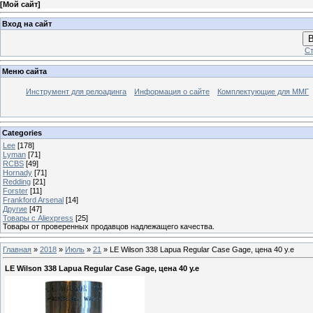
[
Мой сайт
]
Вход на сайт
В
Ст
Меню сайта
Инструмент для релоадинга
Информация о сайте
Комплектующие для ММГ
Categories
Lee
[178]
Lyman
[71]
RCBS
[49]
Hornady
[71]
Redding
[21]
Forster
[11]
Frankford Arsenal
[14]
Другие
[47]
Товары с Aliexpress
[25]
Товары от проверенных продавцов надлежащего качества.
Главная
»
2018
»
Июль
»
21
» LE Wilson 338 Lapua Regular Case Gage, цена 40 у.е
LE Wilson 338 Lapua Regular Case Gage, цена 40 у.е