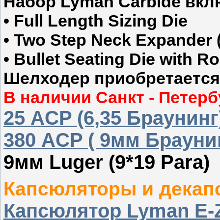
Набор Lyman Carbide вкл
• Full Length Sizing Die
• Two Step Neck Expander 
• Bullet Seating Die with Ro
Шелходер приобретается
В наличии Санкт - Петерб
25 ACP (6,35 Браунинг
380 ACP ( 9мм Браунин
9мм Luger (9*19 Para) 
Капсюляторы и декап
Капсюлятор Lyman E