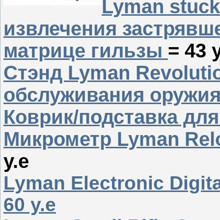
Lyman stuck
извлечения застрявш
матрице гильзы
= 43 у
Стэнд Lyman Revolutio
обслуживания оружи
Коврик/подставка для
Микрометр Lyman Relo
у.е
Lyman Electronic Digita
60 у.е