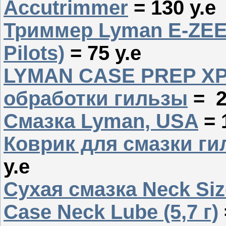
Accutrimmer
= 130 у.е
Триммер Lyman E-ZEE H
Pilots)
= 75 у.е
LYMAN CASE PREP XP
обработки гильзы
= 2
Смазка Lyman, USA
= 
Коврик для смазки ги
у.е
Сухая смазка Neck Siz
Case Neck Lube (5,7 г)