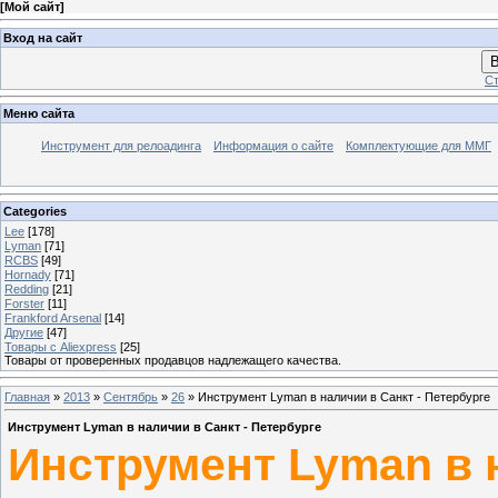
[
Мой сайт
]
Вход на сайт
В
Ст
Меню сайта
Инструмент для релоадинга
Информация о сайте
Комплектующие для ММГ
Categories
Lee
[178]
Lyman
[71]
RCBS
[49]
Hornady
[71]
Redding
[21]
Forster
[11]
Frankford Arsenal
[14]
Другие
[47]
Товары с Aliexpress
[25]
Товары от проверенных продавцов надлежащего качества.
Главная
»
2013
»
Сентябрь
»
26
» Инструмент Lyman в наличии в Санкт - Петербурге
Инструмент Lyman в наличии в Санкт - Петербурге
Инструмент Lyman в н