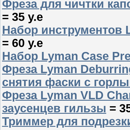
Фреза для чичтки кап
= 35 у.е
Набор инструментов L
= 60 у.е
Набор Lyman Case Prep
Фреза Lyman Deburrin
снятия фаски с горл
Фреза Lyman VLD Cham
заусенцев гильзы
= 35
Триммер для подрезк