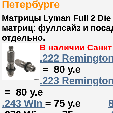
Петербурге
Матрицы Lyman Full 2 Die
матриц: фуллсайз и поса
отдельно.
В наличии Санкт 
.222 Remingto
= 80 у.е
.223 Remingto
= 80 у.е
.243 Win
= 75 у.е