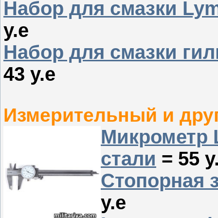
Набор для смазки Lym
у.е
Набор для смазки гил
43 у.е
Измерительный и друг
Микрометр 
стали
= 55 у
Стопорная 
у.е