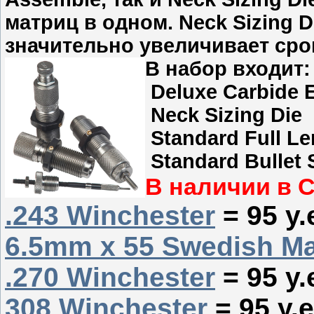
матриц в одном. Neck Sizing D
значительно увеличивает сро
В на
Deluxe Carbide 
Neck Sizing Die
Standard Full Le
Standard Bullet 
В наличии в С
.243 Winchester
= 95 у.
6.5mm x 55 Swedish M
.270 Winchester
= 95 у.
308 Winchester
= 95 у.е