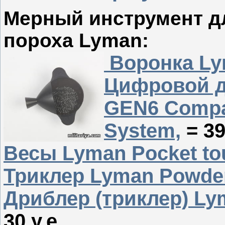
Мерный инструмент д
пороха Lyman:
Воронка Ly
Цифровой д
GEN6 Compa
System,
= 39
Весы Lyman Pocket tou
Триклер Lyman Powder 
Дриблер (триклер) Ly
30 у.е