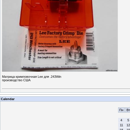
Матрица кримповочная Lee для .243Win
производство США
Calendar
Пн
Вт
4
5
11
12
18
19