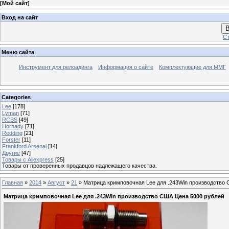
[
Мой сайт
]
Вход на сайт
В
Ст
Меню сайта
Инструмент для релоадинга
Информация о сайте
Комплектующие для ММГ
Categories
Lee
[178]
Lyman
[71]
RCBS
[49]
Hornady
[71]
Redding
[21]
Forster
[11]
Frankford Arsenal
[14]
Другие
[47]
Товары с Aliexpress
[25]
Товары от проверенных продавцов надлежащего качества.
Главная
»
2014
»
Август
»
21
» Матрица кримповочная Lee для .243Win производство
Матрица кримповочная Lee для .243Win производство США Цена 5000 рублей