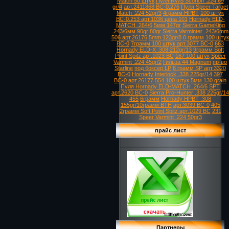
Match 50 штук
Пуля RWS Scorion .224 69
gr/4
арт.2411868 ВС-0.276
Пуля Speer Target
Match .224 52gr/3
4грамм HPBT
100 штук
ВС-0.253 арт.1036 цена 101
Hornady ELD-
MATCH .264/6
5мм 147gr
Sierra GameKing
.243/6мм 90gr
80gr
Sierra Varminter .243/6mm
506 арт.26176
5mm 123gr/8
0 грамм 100 штук
ВС-0
7грамм 100 штук арт.3077 ВС-0
663
Hornady ELD-X .308 212gr/13
9грамм Soft
Point Spitz арт.1023 ВС
167 100 штук
Speer
Varmint .224 45gr/2
Гильза 44 Magnum
пр-во
Starline
под боксер LP
6 грамм SP арт.3320
ВС-0
Hornady Interlock .338 225gr/14
397
ВС-0
арт.26177
554 100 штук
5мм 130 grain
Пуля Hornady ELD-MATCH .264/6
SPT
арт.2620 ВС-0
Sierra Pro-Hunter .338 225gr/14
455
6грамм
Hornady HPBT .308
155gr/10грамм BTH
арт.3039 ВС-0
405
2грамм Soft Point Spitz арт.1029 ВС
231
Speer Varmint .224 50gr3
прайс лист
Партнеры