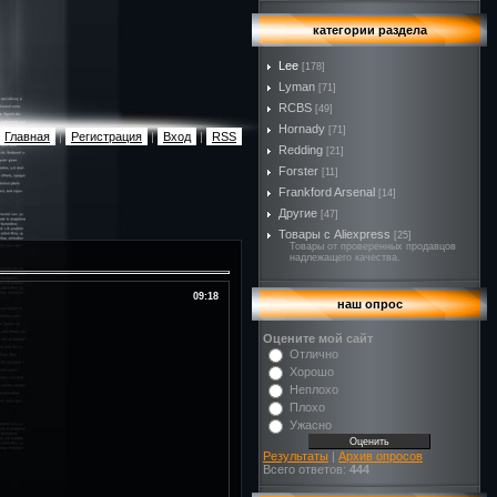
категории раздела
Lee
[178]
Lyman
[71]
RCBS
[49]
Hornady
[71]
Главная
|
Регистрация
|
Вход
|
RSS
Redding
[21]
Forster
[11]
Frankford Arsenal
[14]
Другие
[47]
Товары с Aliexpress
[25]
Товары от проверенных продавцов
надлежащего качества.
09:18
наш опрос
Оцените мой сайт
Отлично
Хорошо
Неплохо
Плохо
Ужасно
Результаты
|
Архив опросов
Всего ответов:
444