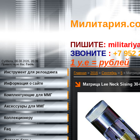
Милитария.c
ПИШИТЕ
:
militari
ЗВОНИТЕ
:
+7 952 
1 у.е = рублей
Суббота, 08.08.2026, 20:39
Приветствую Вас
Гость
Инструмент для релоадинга
Главная
»
2016
»
Сентябрь
»
5
» Матрица 
Информация о сайте
Матрица Lee Neck Sising 30-
Комплектующие для ММГ
Аксессуары для ММГ
Коллекционеру
Faq