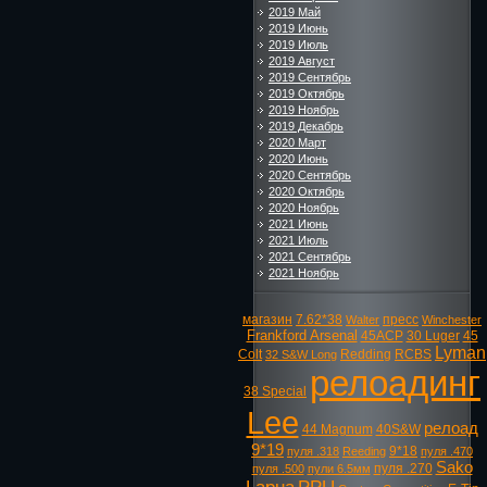
2019 Май
2019 Июнь
2019 Июль
2019 Август
2019 Сентябрь
2019 Октябрь
2019 Ноябрь
2019 Декабрь
2020 Март
2020 Июнь
2020 Сентябрь
2020 Октябрь
2020 Ноябрь
2021 Июнь
2021 Июль
2021 Сентябрь
2021 Ноябрь
магазин
7.62*38
пресс
Walter
Winchester
Frankford Arsenal
45ACP
30 Luger
45
Lyman
Colt
Redding
RCBS
32 S&W Long
релоадинг
38 Special
Lee
релоад
44 Magnum
40S&W
9*19
9*18
пуля .318
Reeding
пуля .470
Sako
пуля .270
пуля .500
пули 6.5мм