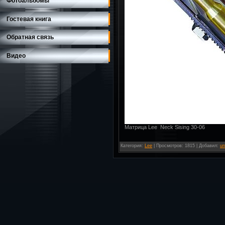
Фотоальбомы
Гостевая книга
Обратная связь
Видео
Матрица Lee Neck Sising 30-06
Категория
:
Lee
|
Просмотров
: 1815 |
Добавил
:
un