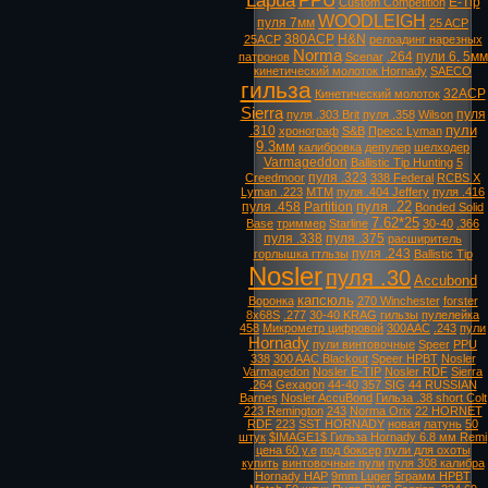
Lapua
PPU
E-Tip
Custom Competition
WOODLEIGH
пуля 7мм
25 ACP
380ACP
H&N
25ACP
релоадинг нарезных
Norma
.264
пули 6. 5мм
патронов
Scenar
кинетический молоток Hornady
SAECO
гильза
32ACP
Кинетический молоток
Sierra
пуля
пуля .303 Brit
пуля .358
Wilson
пули
.310
хронограф
S&B
Пресс Lyman
9.3мм
калибровка
депулер
шелходер
Varmageddon
Ballistic Tip Hunting
5
пуля .323
Creedmoor
338 Federal
RCBS X
Lyman .223
MTM
пуля .404 Jeffery
пуля .416
пуля .22
пуля .458
Partition
Bonded Solid
7.62*25
Base
триммер
Starline
30-40
.366
пуля .338
пуля .375
расширитель
пуля .243
горлышка гтльзы
Ballistic Tip
Nosler
пуля .30
Accubond
капсюль
Воронка
270 Winchester
forster
8х68S
.277
30-40 KRAG
гильзы
пулелейка
458
Микрометр цифровой
300AAC
.243
пули
Hornady
пули винтовочные
Speer
PPU
338
300 AAC Blackout
Speer HPBT
Nosler
Varmagedon
Nosler E-TIP
Nosler RDF
Sierra
.264
Gexagon
44-40
357 SIG
44 RUSSIAN
Barnes
Nosler AccuBond
Гильза .38 short Colt
223 Remington
243
Norma Orix
22 HORNET
RDF
223
SST HORNADY
новая
латунь
50
штук
$IMAGE1$ Гильза Hornady 6.8 мм Remi
цена 60 у.е
под боксер
пули для охоты
купить
винтовочные пули
пуля 308 калибра
Hornady HAP
9mm Luger
5грамм HPBT