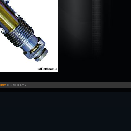
iproft
|
Рейтинг
:
5.0
/
1