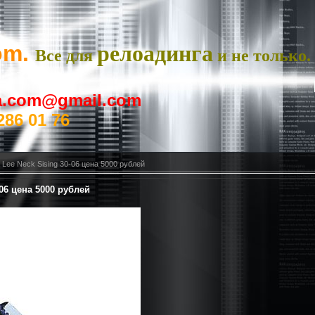
om.
релоадинга
Все для
и не только.
ya.com@gmail.com
286 01 76
Lee Neck Sising 30-06 цена 5000 рублей
06 цена 5000 рублей