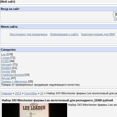
[
Мой сайт
]
Вход на сайт
В
Ст
Меню сайта
Инструмент для релоадинга
Информация о сайте
Комплектующие для ММГ
Categories
Lee
[178]
Lyman
[71]
RCBS
[49]
Hornady
[71]
Redding
[21]
Forster
[11]
Frankford Arsenal
[14]
Другие
[47]
Товары с Aliexpress
[25]
Товары от проверенных продавцов надлежащего качества.
Главная
»
2013
»
Сентябрь
»
26
» Набор 243 Winchester фирмы Lee молотковый для ре
Набор 243 Winchester фирмы Lee молотковый для релоадинга ,11000 рублей
Набор 243 Winchester фирмы Lee мо