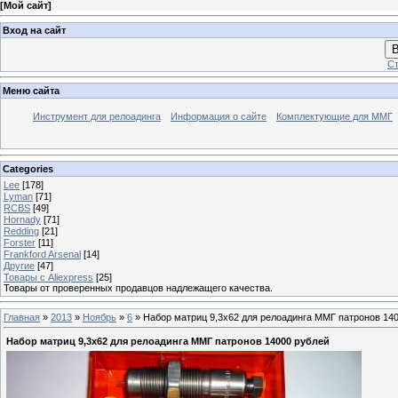
[
Мой сайт
]
Вход на сайт
В
Ст
Меню сайта
Инструмент для релоадинга
Информация о сайте
Комплектующие для ММГ
Categories
Lee
[178]
Lyman
[71]
RCBS
[49]
Hornady
[71]
Redding
[21]
Forster
[11]
Frankford Arsenal
[14]
Другие
[47]
Товары с Aliexpress
[25]
Товары от проверенных продавцов надлежащего качества.
Главная
»
2013
»
Ноябрь
»
6
» Набор матриц 9,3х62 для релоадинга ММГ патронов 14
Набор матриц 9,3х62 для релоадинга ММГ патронов 14000 рублей