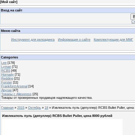
[
Мой сайт
]
Вход на сайт
В
Ст
Меню сайта
Инструмент для релоадинга
Информация о сайте
Комплектующие для ММГ
Categories
Lee
[178]
Lyman
[71]
RCBS
[49]
Hornady
[71]
Redding
[21]
Forster
[11]
Frankford Arsenal
[14]
Другие
[47]
Товары с Aliexpress
[25]
Товары от проверенных продавцов надлежащего качества.
Главная
»
2015
»
Октябрь
»
18
» Извлекатель пуль (депуллер) RCBS Bullet Puller, цена
Извлекатель пуль (депуллер) RCBS Bullet Puller, цена 8000 рублей