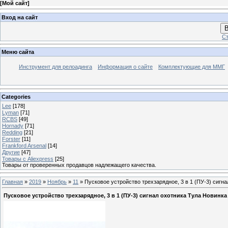
[
Мой сайт
]
Вход на сайт
В
Ст
Меню сайта
Инструмент для релоадинга
Информация о сайте
Комплектующие для ММГ
Categories
Lee
[178]
Lyman
[71]
RCBS
[49]
Hornady
[71]
Redding
[21]
Forster
[11]
Frankford Arsenal
[14]
Другие
[47]
Товары с Aliexpress
[25]
Товары от проверенных продавцов надлежащего качества.
Главная
»
2019
»
Ноябрь
»
11
» Пусковое устройство трехзарядное, 3 в 1 (ПУ-3) сигна
Пусковое устройство трехзарядное, 3 в 1 (ПУ-3) сигнал охотника Тула Новинка 