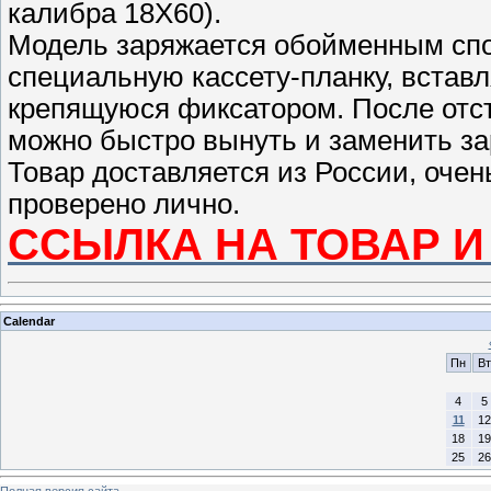
калибра 18Х60).
Модель заряжается обойменным спо
специальную кассету-планку, встав
крепящуюся фиксатором. После отст
можно быстро вынуть и заменить за
Товар доставляется из России, очен
проверено лично.
ССЫЛКА НА ТОВАР И
Calendar
Пн
Вт
4
5
11
12
18
19
25
26
Полная версия сайта