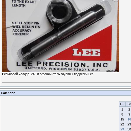
Резьбовой холдер .243 и ограничитель глубины подрезки Lee
Calendar
Пн
Вт
1
2
8
9
15
16
22
23
29
30