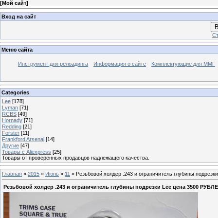
[
Мой сайт
]
Вход на сайт
В
Ст
Меню сайта
Инструмент для релоадинга
Информация о сайте
Комплектующие для ММГ
Categories
Lee
[178]
Lyman
[71]
RCBS
[49]
Hornady
[71]
Redding
[21]
Forster
[11]
Frankford Arsenal
[14]
Другие
[47]
Товары с Aliexpress
[25]
Товары от проверенных продавцов надлежащего качества.
Главная
»
2015
»
Июнь
»
11
» Резьбовой холдер .243 и ограничитель глубины подрезк
Резьбовой холдер .243 и ограничитель глубины подрезки Lee цена 3500 РУБЛ